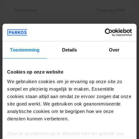
Overall good, but with one remark. Arriving at the 
Shuttle buiten
5 augustus 2026
Anoniem
6
Geparkeerd van 24/07/2026 tot 4/08/2026
Toestemming
Details
Over
Botte en onvriendelijke chauffeur! 5
Cookies op onze website
personen wilde hij niet meenemen in een
busje. Vervolgens bij moeten betalen
We gebruiken cookies om je ervaring op onze site zo
soepel en plezierig mogelijk te maken. Essentiële
anders mocht alleen de chauffeur mee. Er
cookies staan altijd aan omdat ze ervoor zorgen dat onze
stonden nog 5 mensen te wachten op het
site goed werkt. We gebruiken ook geanonimiseerde
vliegveld die mee wilden maar die
analytische cookies om te begrijpen hoe we onze
negeerde hij en liet ze ook nog eens staan
diensten kunnen verbeteren.
terwijl de bus nog meer dan voldoende
plek had want nu reed hij enkel met ons
Door te accepteren ga je akkoord met het gebruik van