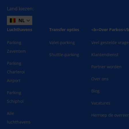
Land kiezen:
NL
Luchthavens
Transfer opties
<b>Over Parkos</
Parking
Valet-parking
Veel gestelde vrag
Zaventem
Shuttle-parking
Klantendienst
Parking
Partner worden
Charleroi
Over ons
Airport
Blog
Parking
Schiphol
Vacatures
Alle
Herroep de overee
luchthavens