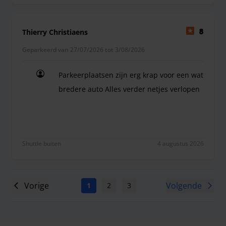
Thierry Christiaens
8
Geparkeerd van 27/07/2026 tot 3/08/2026
Parkeerplaatsen zijn erg krap voor een wat
bredere auto Alles verder netjes verlopen
Parkeerplaatsen zijn erg krap voor een wat brede
Shuttle buiten
4 augustus 2026
Vorige
Volgende
1
2
3
4
5
6
7