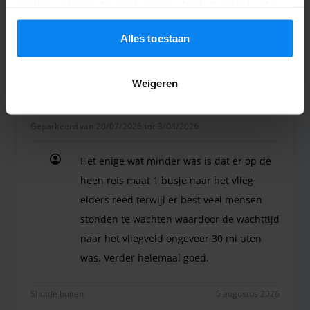
cookies volgens de regels in jouw land, maar je kunt je
5en terug!
instellingen op elk moment aanpassen. Bekijk voor alle
Botte en onvriendelijke chauffeur! 5 personen wi
details ons
Privacybeleid
.
Alles toestaan
Shuttle buiten
5 augustus 2026
Weigeren
Anoniem
10
Geparkeerd van 20/07/2026 tot 3/08/2026
Het enige wat minder was is dat er op de
heen reis maat 1 busje naar het vlieg
elders reed terwijl er best veel mensen
stonden te wachten waardoor de wachttijd
naar het vliegveld ongeveer 30 mi uten
was. Verder helemaal goed.
Het enige wat minder was is dat er op de heen re
Shuttle buiten
5 augustus 2026