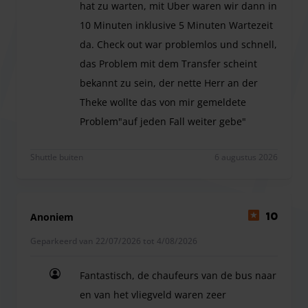
dag geopend.
hat zu warten, mit Uber waren wir dann in
10 Minuten inklusive 5 Minuten Wartezeit
da. Check out war problemlos und schnell,
Het hele parkeerterrein is geasfalteerd en verhard. Op de
das Problem mit dem Transfer scheint
parkeerplaats staat een schone en nette Check-In en er is
bekannt zu sein, der nette Herr an der
en schone toilet aanwezig. Ook op regenachtige dagen
Theke wollte das von mir gemeldete
wordt er voor u gezorgd. U kunt overdekt wachten op de
Problem"auf jeden Fall weiter gebe"
shuttle.
Check ear in problemlos und gut. Nach der Rückk
Er zijn ook gratis kinderzitjes beschikbaar.
Shuttle buiten
6 augustus 2026
Voertuiggrootte 2,20 x 5 m
Anoniem
10
Geparkeerd van 22/07/2026 tot 4/08/2026
Fantastisch, de chaufeurs van de bus naar
en van het vliegveld waren zeer