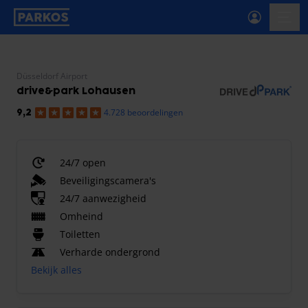
label-voor-primaire-navigatie
menu
Düsseldorf Airport
drive&park Lohausen
4.728 beoordelingen
9,2
24/7 open
Beveiligingscamera's
24/7 aanwezigheid
Omheind
Toiletten
Verharde ondergrond
Bekijk alles