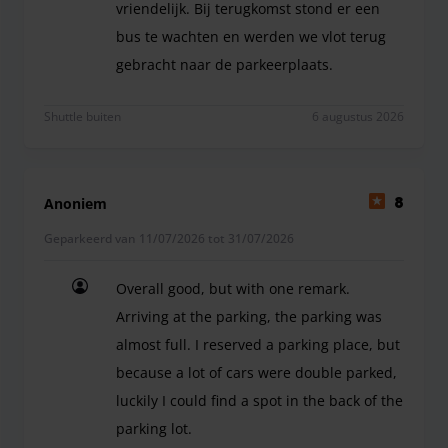
vriendelijk. Bij terugkomst stond er een
bus te wachten en werden we vlot terug
gebracht naar de parkeerplaats.
Fantastisch, de chaufeurs van de bus naar en van
Shuttle buiten
6 augustus 2026
Anoniem
8
Geparkeerd van 11/07/2026 tot 31/07/2026
Overall good, but with one remark.
Arriving at the parking, the parking was
almost full. I reserved a parking place, but
because a lot of cars were double parked,
luckily I could find a spot in the back of the
parking lot.