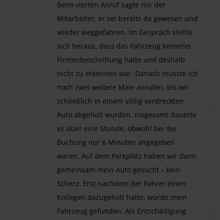
Beim vierten Anruf sagte mir der
30 minuten geldt een toeslag van €30,-.
Mitarbeiter, er sei bereits da gewesen und
Wijzigingen in uw reservering:
Neem telefonisch contact
op met de parkeeraanbieder.
wieder weggefahren. Im Gespräch stellte
Opmerkingen:
Houd er rekening mee dat de
sich heraus, dass das Fahrzeug keinerlei
parkeeraanbieder uw voertuig maximaal 15 km (30 km
Firmenbeschriftung hatte und deshalb
heen en terug) naar het parkeerterrein rijdt, waar het
nicht zu erkennen war. Danach musste ich
tijdens uw afwezigheid veilig en bewaakt geparkeerd staat.
noch zwei weitere Male anrufen, bis wir
Standaard Service (Shuttle)
schließlich in einem völlig verdreckten
Aankomst:
Auto abgeholt wurden. Insgesamt dauerte
Ontmoetingsplek:
Direct op de parkeerplaats.
es über eine Stunde, obwohl bei der
Contact:
U hoeft de parkeeraanbieder
niet
vooraf te bellen
Buchung nur 6 Minuten angegeben
voor uw aankomst.
waren. Auf dem Parkplatz haben wir dann
Terugreis:
gemeinsam mein Auto gesucht – kein
Contact:
Bel de parkeeraanbieder zodra u uw koffers heeft
Scherz. Erst nachdem der Fahrer einen
ontvangen.
Kollegen dazugeholt hatte, wurde mein
Ontmoetingsplek:
Bovenverdieping bij Terminal B/C, in het
Fahrzeug gefunden. Als Entschädigung
gebied tussen in-/uitgang deur nummer 10 en 12.