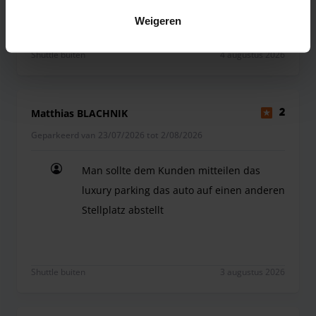
leider äußerst enttäuschend.
Weigeren
Bei der Ankunft war alles in Ordnung. Die Rückk
Shuttle buiten
4 augustus 2026
Matthias BLACHNIK
2
Geparkeerd van 23/07/2026 tot 2/08/2026
Man sollte dem Kunden mitteilen das
luxury parking das auto auf einen anderen
Stellplatz abstellt
Man sollte dem Kunden mitteilen das luxury parki
Shuttle buiten
3 augustus 2026