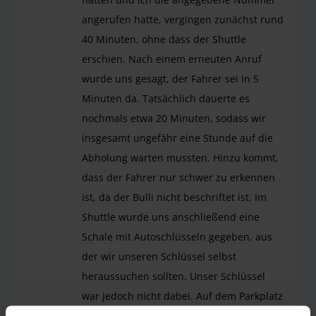
angerufen hatte, vergingen zunächst rund
40 Minuten, ohne dass der Shuttle
erschien. Nach einem erneuten Anruf
wurde uns gesagt, der Fahrer sei in 5
Minuten da. Tatsächlich dauerte es
nochmals etwa 20 Minuten, sodass wir
insgesamt ungefähr eine Stunde auf die
Abholung warten mussten. Hinzu kommt,
dass der Fahrer nur schwer zu erkennen
ist, da der Bulli nicht beschriftet ist. Im
Shuttle wurde uns anschließend eine
Schale mit Autoschlüsseln gegeben, aus
der wir unseren Schlüssel selbst
heraussuchen sollten. Unser Schlüssel
war jedoch nicht dabei. Auf dem Parkplatz
angekommen, fragte der Fahrer zunächst: