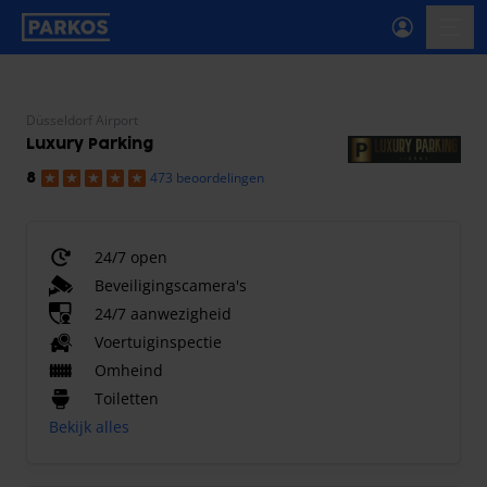
label-voor-primaire-navigatie
menu
Düsseldorf Airport
Luxury Parking
473 beoordelingen
8
24/7 open
Beveiligingscamera's
24/7 aanwezigheid
Voertuiginspectie
Omheind
Toiletten
Bekijk alles