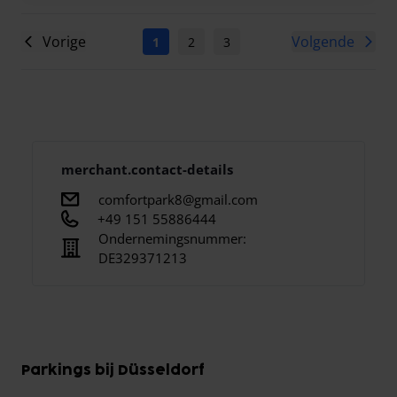
Vorige
Volgende
1
2
3
4
5
6
7
merchant.contact-details
comfortpark8@gmail.com
+49 151 55886444
Ondernemingsnummer:
DE329371213
Parkings bij Düsseldorf