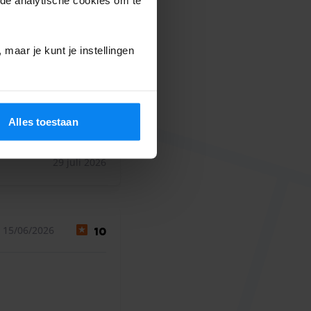
 28/07/2026
10
iezen al opgezocht.
maar je kunt je instellingen
ezen al opgezocht. Super goede service!
Alles toestaan
29 juli 2026
 15/06/2026
10