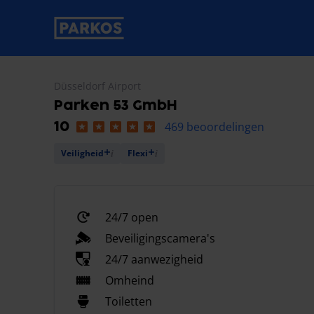
label-voor-primaire-navigatie
Düsseldorf Airport
Parken 53 GmbH
469 beoordelingen
10
Veiligheid
Flexi
24/7 open
Beveiligingscamera's
24/7 aanwezigheid
Omheind
Toiletten