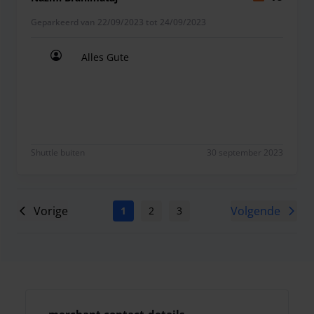
Geparkeerd van 22/09/2023 tot 24/09/2023
Alles Gute
Alles Gute
Shuttle buiten
30 september 2023
Vorige
Volgende
1
2
3
4
5
6
7