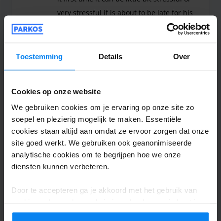
very stressful if is about to be late for his
flight.
It was good. What you should improve is signage fr
Shuttle buiten
13 oktober 2023
Toestemming
Details
Over
Cookies op onze website
Peter W. van der Vliet
10
We gebruiken cookies om je ervaring op onze site zo
Geparkeerd van 27/09/2023 tot 4/10/2023
soepel en plezierig mogelijk te maken. Essentiële
cookies staan altijd aan omdat ze ervoor zorgen dat onze
Uitermate vriendelijk en bovenal efficiënt.
site goed werkt. We gebruiken ook geanonimiseerde
Top. P 22 mijn favoriete spot. Bovendien
analytische cookies om te begrijpen hoe we onze
makkelijk te bereiken en op loop afstand
diensten kunnen verbeteren.
van de luchthaven.
Door te accepteren ga je akkoord met het gebruik van
Uitermate vriendelijk en bovenal efficiënt. Top. 
cookies volgens de regels in jouw land, maar je kunt je
Shuttle buiten
6 oktober 2023
instellingen op elk moment aanpassen. Bekijk voor alle