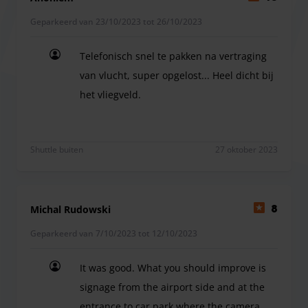
kopieerfaciliteiten.
Geparkeerd van 23/10/2023 tot 26/10/2023
Telefonisch snel te pakken na vertraging
van vlucht, super opgelost... Heel dicht bij
het vliegveld.
Telefonisch snel te pakken na vertraging van vlucht
Shuttle buiten
27 oktober 2023
Michal Rudowski
8
Geparkeerd van 7/10/2023 tot 12/10/2023
It was good. What you should improve is
signage from the airport side and at the
entrance to car park where the camera