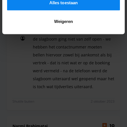
details ons
Privacybeleid
.
Alles toestaan
Ann-Sofie Brusselle
8
Weigeren
Geparkeerd van 27/09/2023 tot 30/09/2023
de slagboom ging niet van zelf open - we
hebben het contactnummer moeten
bellen hiervoor zowel bij aankomst als bij
vertrek - dat is niet wat er op de boeking
werd vermeld - na de telefoon werd de
slagboom uiteraard wel geopend maar het
is toch wat tijdverlies uiteraard.
de slagboom ging niet van zelf open - we hebben 
Shuttle buiten
2 oktober 2023
Nazmi Brahimataj
10