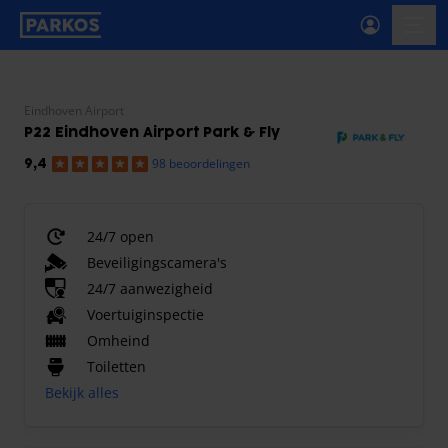
label-voor-primaire-navigatie
menu
Eindhoven Airport
P22 Eindhoven Airport Park & Fly
98 beoordelingen
9,4
24/7 open
Beveiligingscamera's
24/7 aanwezigheid
Voertuiginspectie
Omheind
Toiletten
Bekijk alles