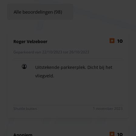
Alle beoordelingen (98)
Park & Fly is al 10 jaar een vertrouwde naam als het gaat
om luchthavenparkeren. Ruim 420.000 parkeerders gingen
je reeds voor. Park & Fly beschikt over meerdere beveiligde
Roger Velzeboer
10
parkeertereinen. Allemaal op loopafstand van de
Geparkeerd van 22/10/2023 tot 26/10/2023
luchthaven.
Uitstekende parkeerplek. Dicht bij het
vliegveld.
Het parkeerterrein P22 van Park & Fly is verhard, omheind
Uitstekende parkeerplek. Dicht bij het vliegveld.
en toegankelijk met een slagboom door
kentekenherkenning. Er is geen maximale doorrijdt hoogte
en de parkeerplekken zijn 5 bij 2,5 m. P22 is het
parkeerterrein direct gelegen naast het hoofdkantoor van
Shuttle buiten
1 november 2023
Park & Fly bevindt zich aan de Luchthavenweg 67. Indien
nodig kunt u hier gebruik maken van wifi, koffie- en
theefaciliteiten, vergaderruimtes en print- en
Anoniem
10