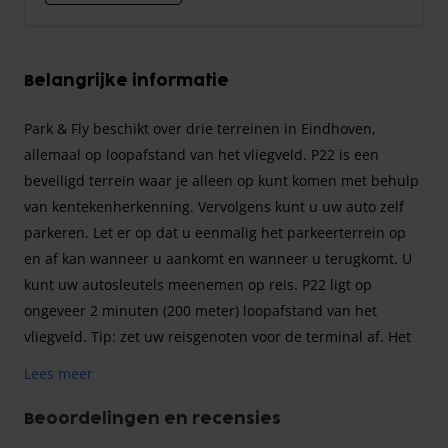
Belangrijke informatie
Park & Fly beschikt over drie terreinen in Eindhoven,
allemaal op loopafstand van het vliegveld. P22 is een
beveiligd terrein waar je alleen op kunt komen met behulp
van kentekenherkenning. Vervolgens kunt u uw auto zelf
parkeren. Let er op dat u eenmalig het parkeerterrein op
en af kan wanneer u aankomt en wanneer u terugkomt. U
kunt uw autosleutels meenemen op reis. P22 ligt op
ongeveer 2 minuten (200 meter) loopafstand van het
vliegveld. Tip: zet uw reisgenoten voor de terminal af. Het
parkeerterrein van Eindhoven airport heeft en Kiss & Ride
Lees meer
strook, waar u uw passagiers alvast af kunt zetten. P22 is
het parkeerterrein direct gelegen bij het hoofdkantoor van
Beoordelingen en recensies
Park & Fly.