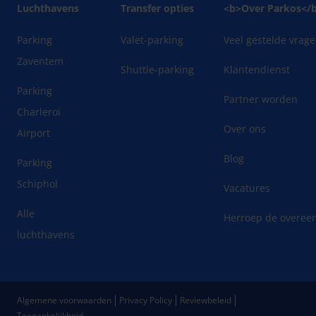
Luchthavens
Transfer opties
<b>Over Parkos</
Parking
Valet-parking
Veel gestelde vrag
Zaventem
Shuttle-parking
Klantendienst
Parking
Partner worden
Charleroi
Over ons
Airport
Blog
Parking
Schiphol
Vacatures
Alle
Herroep de overee
luchthavens
Algemene voorwaarden
Privacy Policy
Reviewbeleid
Toegankelijkheid