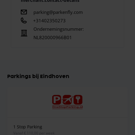
merchant.contact-details
parking@parkenfly.com
+31402350273
Ondernemingsnummer:
NL820000966B01
Parkings bij Eindhoven
1 Stop Parking
vanaf € 110,00 per week