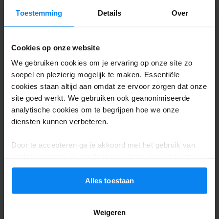
hervorzuheben), das Auto wurde uns
Toestemming
Details
Over
Nacht's sogar bis zu unseren Füßen
gebracht. Das Wegbringen und abholen
Cookies op onze website
zum und vom Flughafen war sofort und
We gebruiken cookies om je ervaring op onze site zo
ohne Zeitverzögerung. Unseren Bus haben
soepel en plezierig mogelijk te maken. Essentiële
im einwandfreien Zustand wieder
cookies staan altijd aan omdat ze ervoor zorgen dat onze
bekommen. Danke an das ganze tolle
site goed werkt. We gebruiken ook geanonimiseerde
Team. Ich komme bestimmt wieder!
analytische cookies om te begrijpen hoe we onze
Unser erstes Mal auf einem Parkplatz während w
diensten kunnen verbeteren.
Shuttle buiten
7 augustus 2026
Door te accepteren ga je akkoord met het gebruik van
cookies volgens de regels in jouw land, maar je kunt je
instellingen op elk moment aanpassen. Bekijk voor alle
Sabine Ingelmann
10
details ons
Privacybeleid
.
Alles toestaan
Geparkeerd van 28/07/2026 tot 4/08/2026
Weigeren
Freundliche Mitarbeiter am Telefon.