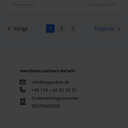
Shuttle buiten
6 augustus 2026
Vorige
Volgende
1
2
3
4
5
6
7
merchant.contact-details
info@myparken.de
+49 176 – 60 92 00 75
Ondernemingsnummer:
DE275603058