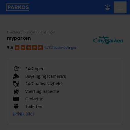
label-voor-primaire-navigatie
menu
Frankfurt International Airport
myparken
4.782 beoordelingen
9,6
24/7 open
Beveiligingscamera's
24/7 aanwezigheid
Voertuiginspectie
Omheind
Toiletten
Bekijk alles