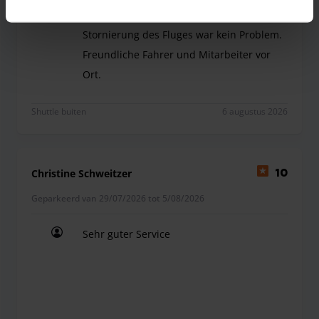
Verlängerung des Parkplatzes nach
Stornierung des Fluges war kein Problem.
Freundliche Fahrer und Mitarbeiter vor
Ort.
Freundliche Mitarbeiter am Telefon. Verlängerung
Shuttle buiten
6 augustus 2026
Christine Schweitzer
10
Geparkeerd van 29/07/2026 tot 5/08/2026
Sehr guter Service
Sehr guter Service