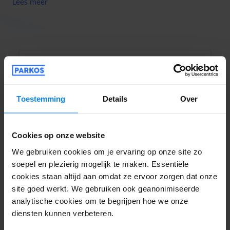
Lees meer
aarzelen aan een medewerker. Parke und Fliege biedt u de
flexibiliteit om uw auto op elk moment van de dag of nacht
te parkeren, want de aanbieder is 24 uur per dag, 7 dagen
per week geopend.
merchant.contact-details
buchung@parkeundfliege.de
Diverse aanvullende diensten zijn voor u beschikbaar van
Toestemming
Details
Over
+49 172 57 77 060
onze parkeeraanbieder. Deze kun je eenvoudig toevoegen
tijdens het boekingsproces.
Ondernemingsnummer:
Premium autowaspakket
DE290650730
Cookies op onze website
Oplaadmogelijkheid voor elektrische voertuigen
We gebruiken cookies om je ervaring op onze site zo
Boodschappendienst
soepel en plezierig mogelijk te maken. Essentiële
Brandstofservice
cookies staan altijd aan omdat ze ervoor zorgen dat onze
Werkplaatsservice
site goed werkt. We gebruiken ook geanonimiseerde
AU/TÜV-inspectie
Parkings bij Frankfurt
analytische cookies om te begrijpen hoe we onze
diensten kunnen verbeteren.