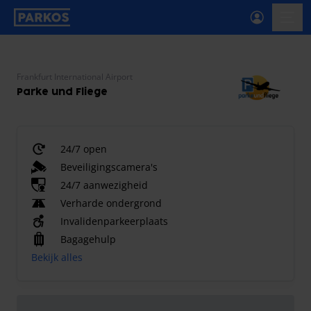
label-voor-primaire-navigatie
menu
Frankfurt International Airport
Parke und Fliege
24/7 open
Beveiligingscamera's
24/7 aanwezigheid
Verharde ondergrond
Invalidenparkeerplaats
Bagagehulp
Bekijk alles