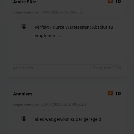
Andre Pütz
10
hoogseizoen te vermijden.
Betaling:
Bij een verlate terugkeer kan de toeslag ter
Geparkeerd van 4/08/2026 tot 6/08/2026
plaatse contant aan de parkeeraanbieder betaald worden.
Perfekt - Kurze Wartezeiten! Absolut zu
empfehlen....
Perfekt - Kurze Wartezeiten! Absolut zu empfehlen
Valet buiten
8 augustus 2026
Anoniem
10
Geparkeerd van 25/07/2026 tot 2/08/2026
alles was gewoon super geregeld
alles was gewoon super geregeld