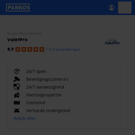
label-voor-primaire-navigatie
menu
Keulen-Bonn Airport
ValetPro
1.313 beoordelingen
8,9
24/7 open
Beveiligingscamera's
24/7 aanwezigheid
Voertuiginspectie
Omheind
Verharde ondergrond
Bekijk alles