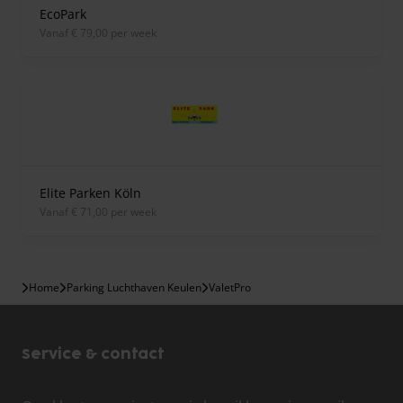
EcoPark
vanaf € 79,00 per week
Elite Parken Köln
vanaf € 71,00 per week
Home
Parking Luchthaven Keulen
ValetPro
Service & contact