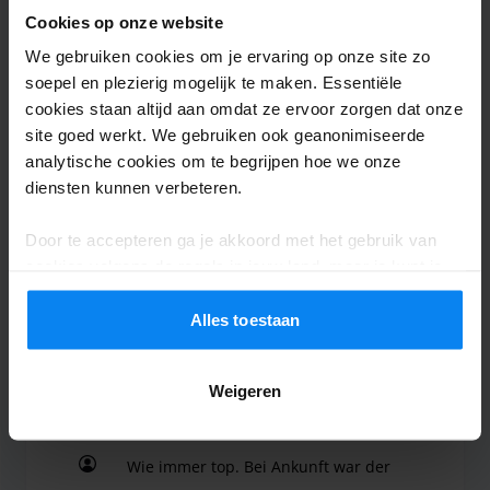
Cookies op onze website
Wladimir
10
We gebruiken cookies om je ervaring op onze site zo
Geparkeerd van 23/07/2026 tot 2/08/2026
soepel en plezierig mogelijk te maken. Essentiële
cookies staan altijd aan omdat ze ervoor zorgen dat onze
Alles Sehr Gut
site goed werkt. We gebruiken ook geanonimiseerde
Alles Sehr Gut
analytische cookies om te begrijpen hoe we onze
diensten kunnen verbeteren.
Door te accepteren ga je akkoord met het gebruik van
cookies volgens de regels in jouw land, maar je kunt je
Valet buiten
4 augustus 2026
instellingen op elk moment aanpassen. Bekijk voor alle
details ons
Privacybeleid
.
Alles toestaan
Jochen Maximov
10
Weigeren
Geparkeerd van 15/07/2026 tot 28/07/2026
Wie immer top. Bei Ankunft war der