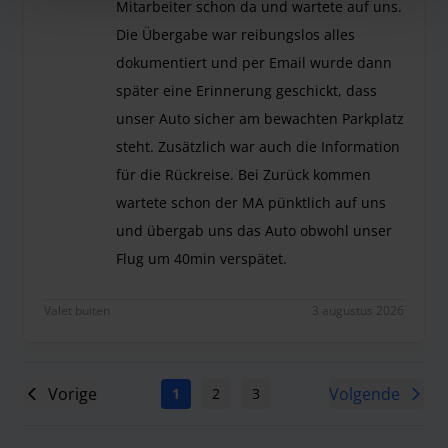
Mitarbeiter schon da und wartete auf uns.
Die Übergabe war reibungslos alles
dokumentiert und per Email wurde dann
später eine Erinnerung geschickt, dass
unser Auto sicher am bewachten Parkplatz
steht. Zusätzlich war auch die Information
für die Rückreise. Bei Zurück kommen
wartete schon der MA pünktlich auf uns
und übergab uns das Auto obwohl unser
Flug um 40min verspätet.
Wie immer top. Bei Ankunft war der Mitarbeiter 
Valet buiten
3 augustus 2026
Vorige
Volgende
1
2
3
4
5
6
7