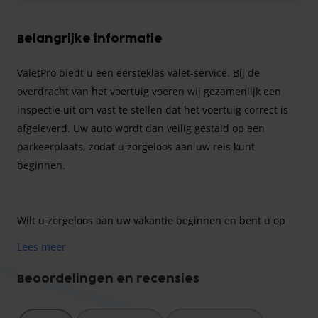
Belangrijke informatie
ValetPro biedt u een eersteklas valet-service. Bij de
overdracht van het voertuig voeren wij gezamenlijk een
inspectie uit om vast te stellen dat het voertuig correct is
afgeleverd. Uw auto wordt dan veilig gestald op een
parkeerplaats, zodat u zorgeloos aan uw reis kunt
beginnen.
Wilt u zorgeloos aan uw vakantie beginnen en bent u op
zoek naar een veilige parkeerplaats nabij de luchthaven
Lees meer
van Keulen? Dan bent u bij ValetPro aan het juiste adres!
Kies voor een betrouwbare parkeeraanbieder en maak uw
Beoordelingen en recensies
leven gemakkelijker door rechtstreeks naar de luchthaven
te rijden en uw auto daar in goede handen achter te laten!