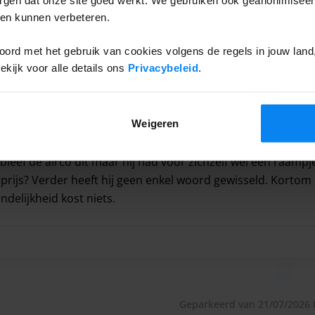
Geparkeerd van 20/07/2026 to
ten kunnen verbeteren.
gebracht.
ken; de aanwijzingen voldeden prima. Bij aankomst was de 
ord met het gebruik van cookies volgens de regels in jouw land, 
oogte op de parkeerplaats 2,10 meter bedraagt.
ijk voor alle details ons
Privacybeleid
.
 in het busje gepakt. Bij terugkomst stonden wij op de aang
nze zoon voor de zekerheid of hij via Parkos kwam. De chauf
n!" Nadat onze naam was gecontroleerd zei hij "de koffers 
p slechts 11 minuten van Schiphol.
Weigeren
agier zelf de koffers achterin hadden gepakt komt hij aanlo
dan had hij dat maar zelf moeten doen, of aanwijzingen moet
arkeert uw auto veilig en droog! De luxe parkeergarage
 bleef de airco uit maar hij had voor zichzelf wel een raamp
orzien van veel verschillende services. Een medewerker
rprijs? Verder heeft hij geen enkel woord gewisseld. Kortom
, u kunt in de shuttlebus stappen terwijl uw auto voor u
ndelijkheid kost niets.
 op reis.
n; de aanwijzingen voldeden prima. Bij aankomst was de sleu
Geparkeerd van 21/07/2026 t