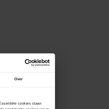
Over
eoordelingen (4.782)
Essentiële cookies staan
rde analytische cookies om te