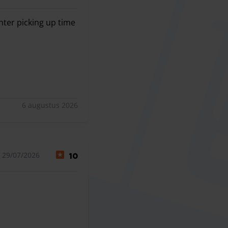
nter picking up time
ter picking up time is good.
6 augustus 2026
 29/07/2026
10