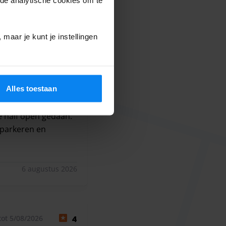
t 30/07/2026
8
sleuteloverdracht
maar je kunt je instellingen
ewezen plaats en bij
feur was erg kortaf
mogen achterin"
Alles toestaan
pen en roept" ja, zo
en geven tijdens het
je half open gedaan.
 parkeren en
teloverdracht uitstekend en werden de koffers vlot in het b
6 augustus 2026
ot 5/08/2026
4