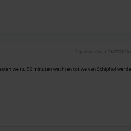
Geparkeerd van 29/07/2026 t
esten we nu 50 minuten wachten tot we van Schiphol werd
esten we nu 50 minuten wachten tot we van Schiphol werden