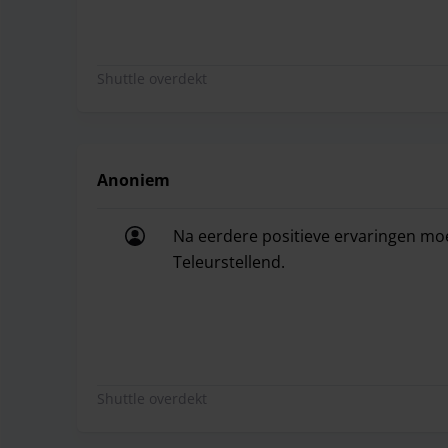
Shuttle overdekt
Anoniem
Na eerdere positieve ervaringen mo
Teleurstellend.
Na eerdere positieve ervaringen mo
Shuttle overdekt