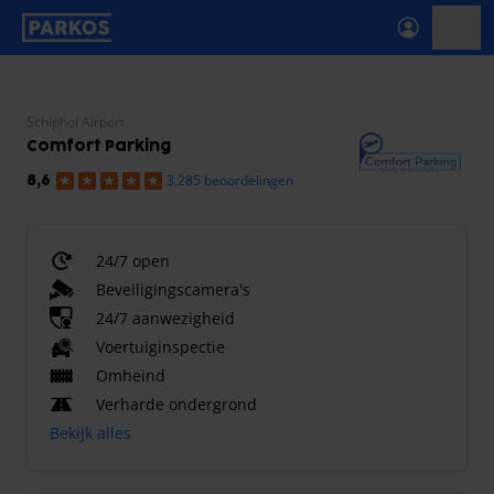
label-voor-primaire-navigatie
menu
Schiphol Airport
Comfort Parking
3.285 beoordelingen
8,6
24/7 open
Beveiligingscamera's
24/7 aanwezigheid
Voertuiginspectie
Omheind
Verharde ondergrond
Bekijk alles