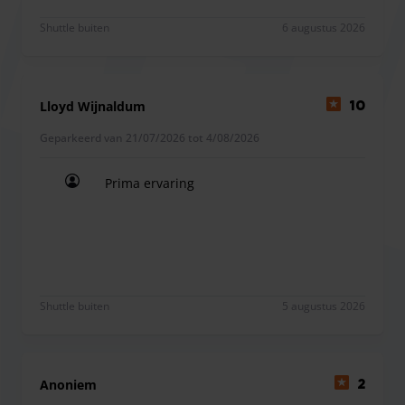
sleutels meenemen. Naast het parkeren kunt u ook gebruik
Shuttle buiten
6 augustus 2026
maken van andere diensten als een autowasservice en het
elektrisch laden van uw auto.
Lloyd Wijnaldum
10
Geparkeerd van 21/07/2026 tot 4/08/2026
Bij Comfort Parking staat uw auto op het veilig terrein. Er is
een gratis shuttle die u van en naar Schiphol vervoert.
Prima ervaring
Prima ervaring
Shuttle buiten
5 augustus 2026
Anoniem
2