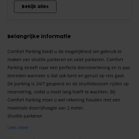
Bekijk alles
Belangrijke informatie
Comfort Parking biedt u de mogelijkheid om gebruik te
maken van shuttle parkeren en valet parkeren. Comfort
Parking streeft naar een perfecte dienstverlening en is pas
tevreden wanneer u dat ook bent en gerust op reis gaat.
De parking is 24/7 geopend en de shuttlebussen rijden op
reservering, zodat u nooit lang hoeft te wachten. Bij
Comfort Parking moet u wel rekening houden met een
maximale doorrijhoogte van 2 meter.
Shuttle parkeren
Bij shuttle parkeren zet u uw auto in de parkeergarage en
Lees meer
brengt een shuttlebus u in ongeveer 7 minuten naar