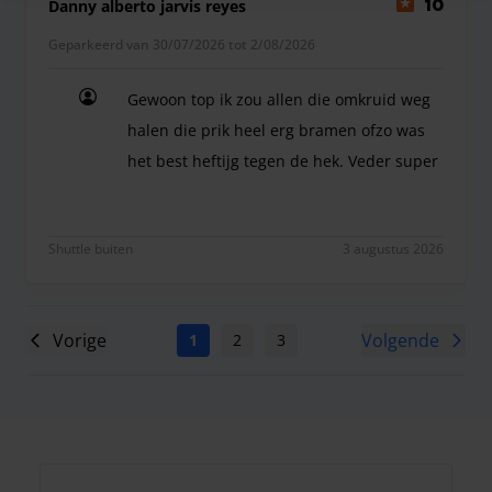
Danny alberto jarvis reyes
10
Geparkeerd van 30/07/2026 tot 2/08/2026
Gewoon top ik zou allen die omkruid weg
halen die prik heel erg bramen ofzo was
het best heftijg tegen de hek. Veder super
Gewoon top ik zou allen die omkruid weg halen di
Shuttle buiten
3 augustus 2026
Vorige
Volgende
1
2
3
4
5
6
7