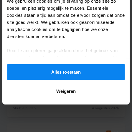
We gebruiken cookies om je ervaring op onze site zo
soepel en plezierig mogelijk te maken. Essentiële
cookies staan altijd aan omdat ze ervoor zorgen dat onze
Shuttle buiten
5 augustus 2026
site goed werkt. We gebruiken ook geanonimiseerde
analytische cookies om te begrijpen hoe we onze
diensten kunnen verbeteren.
Bjorn visser
10
Door te accepteren ga je akkoord met het gebruik van
Geparkeerd van 25/07/2026 tot 2/08/2026
cookies volgens de regels in jouw land, maar je kunt je
instellingen op elk moment aanpassen. Bekijk voor alle
Perfect geregeld
details ons
Privacybeleid
.
Alles toestaan
Perfect geregeld
Weigeren
Shuttle buiten
4 augustus 2026