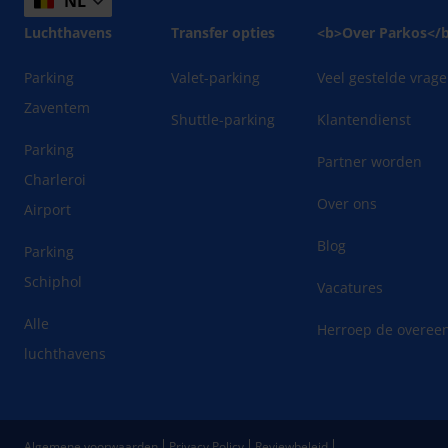
NL
Luchthavens
Transfer opties
<b>Over Parkos</
Parking
Valet-parking
Veel gestelde vrag
Zaventem
Shuttle-parking
Klantendienst
Parking
Partner worden
Charleroi
Over ons
Airport
Blog
Parking
Schiphol
Vacatures
Alle
Herroep de overee
luchthavens
Algemene voorwaarden
Privacy Policy
Reviewbeleid