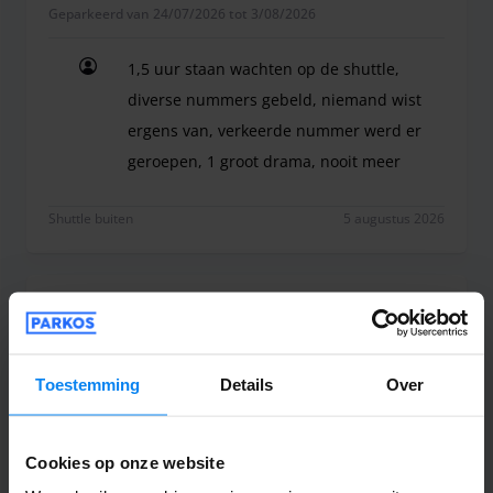
Geparkeerd van 24/07/2026 tot 3/08/2026
1,5 uur staan wachten op de shuttle,
diverse nummers gebeld, niemand wist
ergens van, verkeerde nummer werd er
geroepen, 1 groot drama, nooit meer
1,5 uur staan wachten op de shuttle, diverse n
Shuttle buiten
5 augustus 2026
Nick Bruyneel
10
Geparkeerd van 23/07/2026 tot 3/08/2026
Toestemming
Details
Over
Alles zeer goed verlopen
Alles zeer goed verlopen
Cookies op onze website