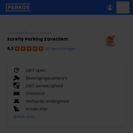
label-voor-primaire-navigatie
menu
Zaventem Brussels Airport
Surefly Parking Zaventem
321 beoordelingen
8,3
24/7 open
Beveiligingscamera's
24/7 aanwezigheid
Omheind
Verharde ondergrond
Kinderzitje
Bekijk alles