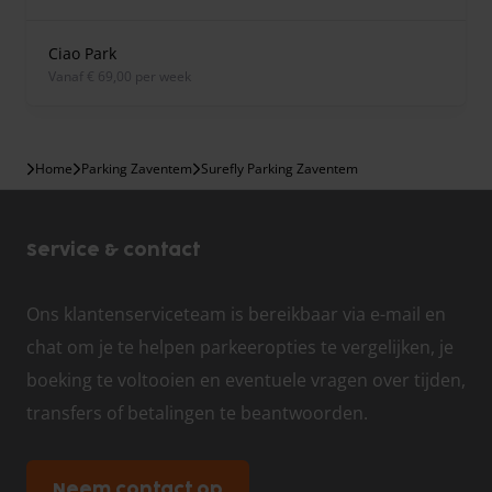
Ciao Park
vanaf € 69,00 per week
Home
Parking Zaventem
Surefly Parking Zaventem
Service & contact
Ons klantenserviceteam is bereikbaar via e-mail en
chat om je te helpen parkeeropties te vergelijken, je
boeking te voltooien en eventuele vragen over tijden,
transfers of betalingen te beantwoorden.
Neem contact op