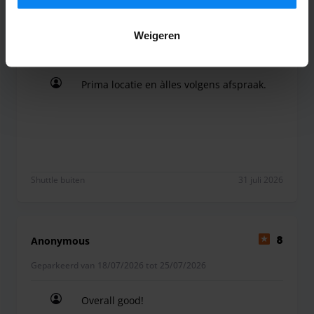
Anoniem
10
Weigeren
Geparkeerd van 21/07/2026 tot 30/07/2026
Prima locatie en àlles volgens afspraak.
Prima locatie en àlles volgens afspraak.
Shuttle buiten
31 juli 2026
Anonymous
8
Geparkeerd van 18/07/2026 tot 25/07/2026
Overall good!