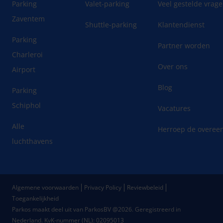
Parking
Valet-parking
Veel gestelde vrag
Zaventem
Shuttle-parking
Klantendienst
Parking
Partner worden
Charleroi
Over ons
Airport
Blog
Parking
Schiphol
Vacatures
Alle
Herroep de overee
luchthavens
Algemene voorwaarden
Privacy Policy
Reviewbeleid
Toegankelijkheid
Parkos maakt deel uit van ParkosBV @2026. Geregistreerd in
Nederland.
KvK-nummer (NL): 02095013