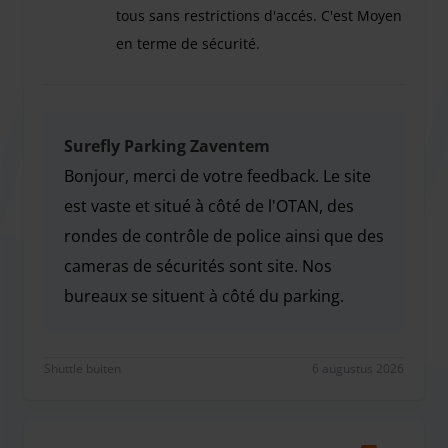
oplaadpunten op het terrein tegen een tarief van €
tous sans restrictions d'accés. C'est Moyen
0,85/kWh. Om van deze service gebruik te maken, vragen
en terme de sécurité.
we u uw autosleutels bij ons achter te laten. Zo kan ons
Bien dans l'ensemble. Il n'y pas de barrière d'ac
team uw auto verplaatsen zodra het opladen is voltooid,
waardoor het oplaadpunt vrijkomt voor andere reizigers.
Het is eenvoudig, handig en uw auto staat voor u klaar om
Surefly Parking Zaventem
weer op weg te gaan wanneer u terugkomt.
Bonjour, merci de votre feedback. Le site
est vaste et situé à côté de l'OTAN, des
rondes de contrôle de police ainsi que des
cameras de sécurités sont site. Nos
bureaux se situent à côté du parking.
Bonjour, merci de votre feedback. Le site est vaste
Shuttle buiten
6 augustus 2026