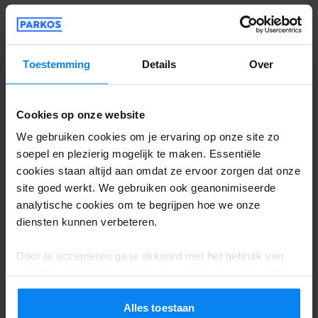
Shuttle buiten
1 augustus 2026
Toestemming
Details
Over
Cookies op onze website
Elodie Antonacci
10
We gebruiken cookies om je ervaring op onze site zo
Geparkeerd van 23/07/2026 tot 30/07/2026
soepel en plezierig mogelijk te maken. Essentiële
cookies staan altijd aan omdat ze ervoor zorgen dat onze
Heel positieve ervaring
site goed werkt. We gebruiken ook geanonimiseerde
Heel positieve ervaring
analytische cookies om te begrijpen hoe we onze
diensten kunnen verbeteren.
Door te accepteren ga je akkoord met het gebruik van
cookies volgens de regels in jouw land, maar je kunt je
Shuttle buiten
1 augustus 2026
instellingen op elk moment aanpassen. Bekijk voor alle
details ons
Privacybeleid
.
Alles toestaan