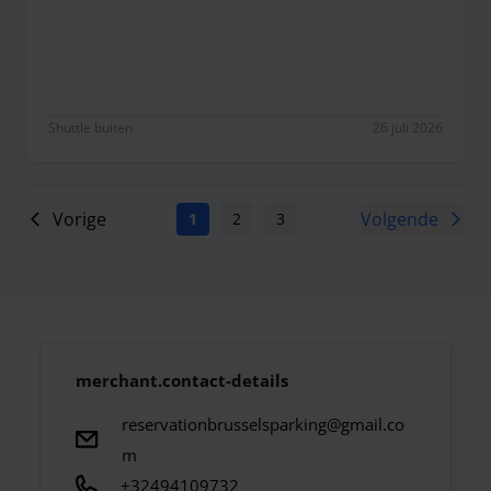
Overall good!
Shuttle buiten
26 juli 2026
Vorige
Volgende
1
2
3
4
5
6
7
merchant.contact-details
reservationbrusselsparking@gmail.co
m
+32494109732