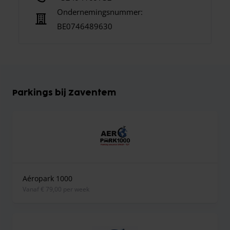
Ondernemingsnummer:
BE0746489630
Parkings bij Zaventem
Aéropark 1000
vanaf € 79,00 per week