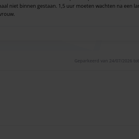
maal niet binnen gestaan. 1,5 uur moeten wachten na een la
 vrouw.
uto was het al wat rommelig. Moeilijk contact te leggen en
Geparkeerd van 24/07/2026 tot