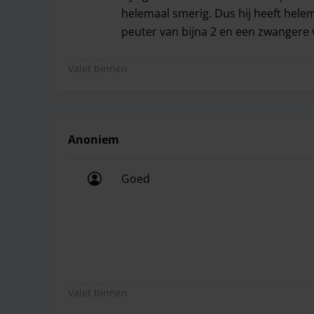
helemaal smerig. Dus hij heeft hele
peuter van bijna 2 en een zwangere
Waardeloos! Bij de afgifte van de a
Valet binnen
Anoniem
Goed
Goed
Valet binnen