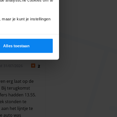
s. De auto stond weer netjes klaar bij aankomst. Dat de wage
maar je kunt je instellingen
2 augustus 2026
Alles toestaan
ot 31/07/2026
2
ren erg laat op de
 Bij terugkomst
ers hadden 13.55.
ek stonden te
an het lijntje te
de auto was