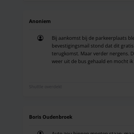
Anoniem
Bij aankomst bij de parkeerplaats bl
bevestigingsmail stond dat dit gratis
terugkomst. Maar verder nergens. Du
weer uit de bus gehaald en mocht ik 
Bij aankomst bij de parkeerplaats bl
Shuttle overdekt
Boris Oudenbroek
Auto zou binnen moeten staan, maar 