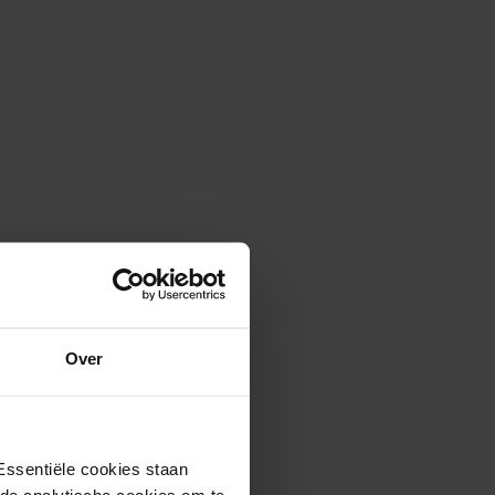
 beoordelingen (782)
Over
 31/07/2026
10
Essentiële cookies staan
rs. De auto stond
rde analytische cookies om te