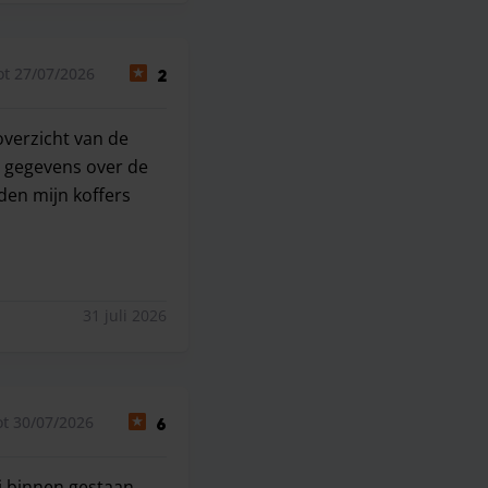
ot 27/07/2026
2
overzicht van de
de gegevens over de
den mijn koffers
 overzicht van de bevestigingsmail stond dat dit gratis was.
31 juli 2026
t 30/07/2026
6
j binnen gestaan