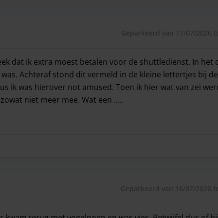
Geparkeerd van 17/07/2026 t
eek dat ik extra moest betalen voor de shuttledienst. In het 
 was. Achteraf stond dit vermeld in de kleine lettertjes bij 
s ik was hierover not amused. Toen ik hier wat van zei wer
zowat niet meer mee. Wat een .....
eek dat ik extra moest betalen voor de shuttledienst. In het
Geparkeerd van 16/07/2026 to
kwam terug met vogelpoep en was vies. Betwijfel dus of hi