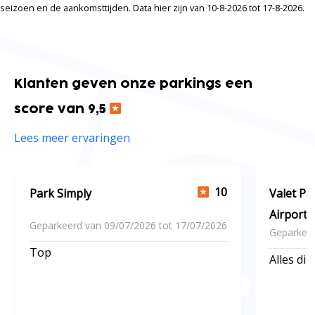
seizoen en de aankomsttijden. Data hier zijn van 10-8-2026 tot 17-8-2026.
Klanten geven onze parkings een
score van 9,5
Lees meer ervaringen
10
Park Simply
Valet Pa
Airport
Geparkeerd van 09/07/2026 tot 17/07/2026
Geparkeer
Top
Alles dik