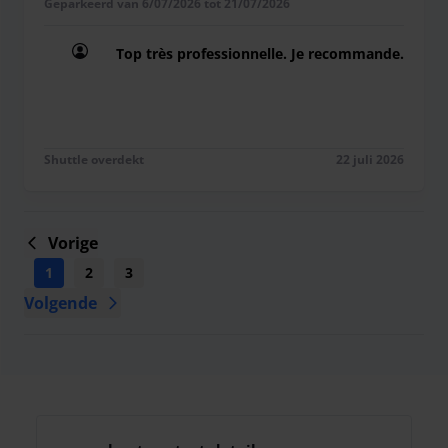
Geparkeerd van 6/07/2026 tot 21/07/2026
Top très professionnelle. Je recommande.
Top très professionnelle. Je recommande.
Shuttle overdekt
22 juli 2026
Vorige
1
2
3
4
5
6
7
8
9
...
Volgende