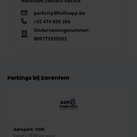
merchant.contact-details
parkcity@helloapp.be
+32 474 055 266
Ondernemingsnummer:
BE0772939352
Parkings bij Zaventem
Aéropark 1000
vanaf € 79,00 per week