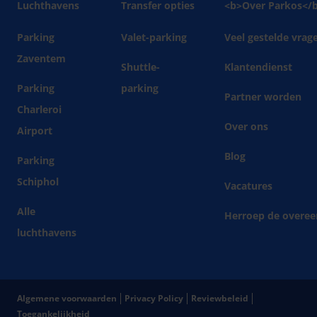
Luchthavens
Transfer opties
<b>Over Parkos</
Parking
Valet-parking
Veel gestelde vrag
Zaventem
Shuttle-
Klantendienst
Parking
parking
Partner worden
Charleroi
Over ons
Airport
Blog
Parking
Schiphol
Vacatures
Alle
Herroep de overee
luchthavens
Algemene voorwaarden
Privacy Policy
Reviewbeleid
Toegankelijkheid