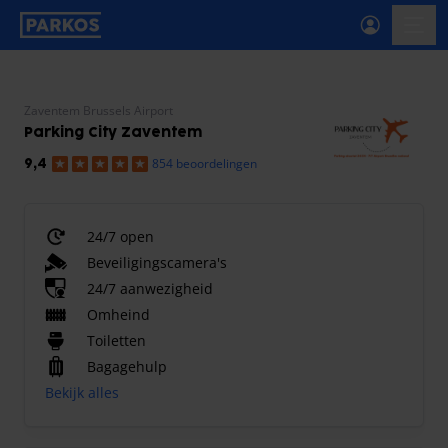
label-voor-primaire-navigatie
menu
Zaventem Brussels Airport
Parking City Zaventem
854 beoordelingen
9,4
24/7 open
Beveiligingscamera's
24/7 aanwezigheid
Omheind
Toiletten
Bagagehulp
Bekijk alles