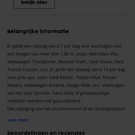
Bekijk alles
Belangrijke informatie
Er geldt een toeslag van € 7 per dag voor voertuigen met
een hoogte van meer dan 1,80 m, zoals: Mercedes Vito,
Volkswagen Transporter, Renault Trafic, Opel Vivaro, Ford
Transit Custom, enz. Er geldt een toeslag van € 15 per dag
voor pick-ups, zoals: Ford Raptor, Toyota Hilux, Nissan
Navara, Volkswagen Amarok, Dodge RAM, enz. Voertuigen
van het type Sprinter, Iveco Daily of gelijkwaardige
modellen worden niet geaccepteerd.
Elke wijziging van het vluchtnummer of de landingsdatum
moet ten minste 24 uur van tevoren worden gemeld. Als
Lees meer
deze regel niet wordt nageleefd, wordt een toeslag van €
85 in rekening gebracht.
Beoordelingen en recensies