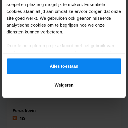
soepel en plezierig mogelijk te maken. Essentiële
cookies staan altijd aan omdat ze ervoor zorgen dat onze
site goed werkt. We gebruiken ook geanonimiseerde
Anoniem
analytische cookies om te begrijpen hoe we onze
6
diensten kunnen verbeteren.
Geparkeerd van 18/07/2026 tot 26/07/2026
Door te accepteren ga je akkoord met het gebruik van
cookies volgens de regels in jouw land, maar je kunt je
Ruim voldoende
instellingen op elk moment aanpassen. Bekijk voor alle
Ruim voldoende
details ons
Privacybeleid
.
Alles toestaan
Weigeren
Shuttle overdekt
28 juli 2026
Perus kevin
10