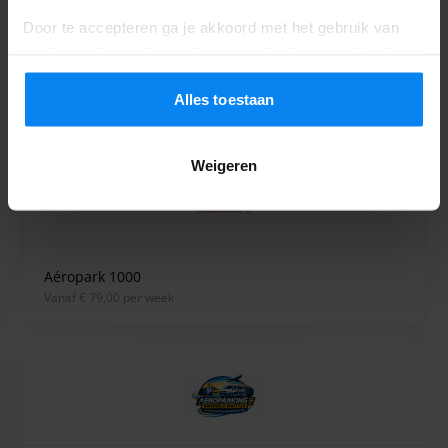
Door te accepteren ga je akkoord met het gebruik van
cookies volgens de regels in jouw land, maar je kunt je
instellingen op elk moment aanpassen. Bekijk voor alle
details ons
Privacybeleid
.
Alles toestaan
Parkings bij Zaventem
Weigeren
Aéropark 1000
vanaf € 79,00 per week