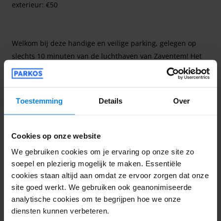
exterieur: €50
Welkom bij deze handige en veilige parking, gelegen op
slechts 10 minuten van de luchthaven van Zaventem! Het
biedt een stressvrije parkeeroplossing voor uw reizen.
Betegelde buitenparking: een grote betegelde
Lees meer
buitenparking met 150 plaatsen, die voldoende ruimte
Toestemming
Details
Over
biedt voor uw voertuig. Enkele shuttle: Het bedrijf beheert
alle transfers efficiënt met een enkele shuttle. Reservering
vooraf: Je kunt je parkeerplaats tot 12 uur van tevoren
Cookies op onze website
reserveren, zodat je de tijd hebt om je reis te plannen.
merchant.contact-details
We gebruiken cookies om je ervaring op onze site zo
Voorzieningen ter plaatse: Blijf verbonden met gratis Wi-Fi
soepel en plezierig mogelijk te maken. Essentiële
budgetparkingbrussels@gmail.com
en maak gebruik van de schone toiletten tijdens je bezoek.
cookies staan altijd aan omdat ze ervoor zorgen dat onze
0032 456 96 01 33
site goed werkt. We gebruiken ook geanonimiseerde
Ondernemingsnummer:
analytische cookies om te begrijpen hoe we onze
diensten kunnen verbeteren.
BE1025.977.413