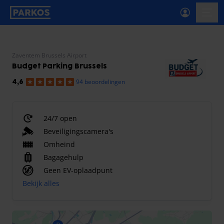
label-voor-primaire-navigatie
menu
Zaventem Brussels Airport
Budget Parking Brussels
94 beoordelingen
4,6
24/7 open
Beveiligingscamera's
Omheind
Bagagehulp
Geen EV-oplaadpunt
Bekijk alles