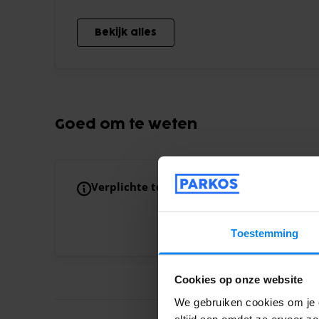
Bekijk alles
Goed om te weten
Verplichte toeslagen
Toeslag voor extra p
Je boeking is inclus
passagiers wordt €
Toestemming
Cookies op onze website
We gebruiken cookies om je e
altijd aan omdat ze ervoor z