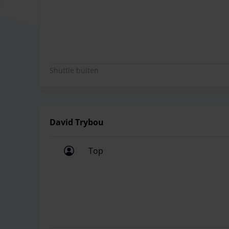
Top service, vriendelijk personeel e
Shuttle buiten
David Trybou
Top
Top