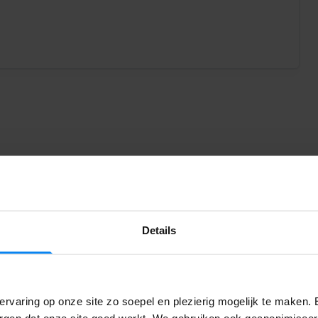
ersoon in de shuttle
ief gratis shuttle vervoer voor 3 personen. Voor extra
 10,00 per persoon gerekend.
Details
rvaring op onze site zo soepel en plezierig mogelijk te maken. 
orgen dat onze site goed werkt. We gebruiken ook geanonimisee