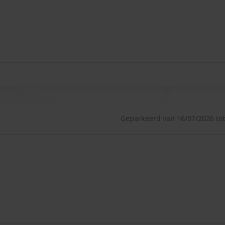
n alles snel en goed afgehandeld! Zou het de volgende keer 
Geparkeerd van 16/07/2026 tot