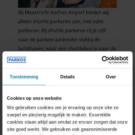
Bij Maastricht Aachen Airport bieden wij
alleen shuttle parkeren aan, niet valet
parkeren. Bij shuttle parkeren rij je zelf
naar de parkeeraanbieder vlakbij de
luchthaven, waar een shuttlebus je naar de
terminal brengt. Voor extra gemak kun je
contact opnemen met de
parkeeraanbieder voor een gereserveerde
Toestemming
Details
Over
parkeerplek. Bekijk onze
veelgestelde
vragen
voor meer informatie over beide
Cookies op onze website
parkeeropties.
We gebruiken cookies om je ervaring op onze site zo
soepel en plezierig mogelijk te maken. Essentiële
cookies staan altijd aan omdat ze ervoor zorgen dat onze
site goed werkt. We gebruiken ook geanonimiseerde