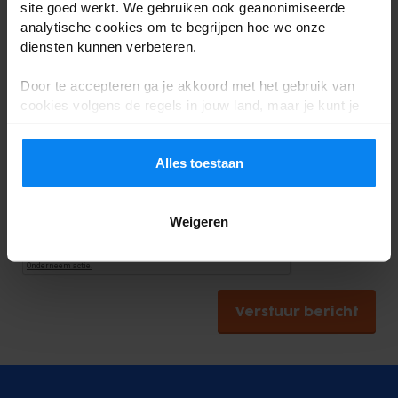
site goed werkt. We gebruiken ook geanonimiseerde
analytische cookies om te begrijpen hoe we onze
diensten kunnen verbeteren.
Door te accepteren ga je akkoord met het gebruik van
cookies volgens de regels in jouw land, maar je kunt je
instellingen op elk moment aanpassen. Bekijk voor alle
details ons
Privacybeleid
.
Alles toestaan
Vink aan om door te gaan met het versturen van uw bericht
Weigeren
Verstuur bericht