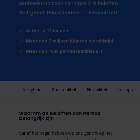
aanbieder op basis van onze drie beloften:
Veiligheid
,
Punctualiteit
en
Flexibiliteit
.
Actief in 12 landen
Meer dan 7 miljoen klanten wereldwijd
Meer dan 1000 parkeeraanbieders
Veiligheid
Punctualiteit
Flexibiliteit
Let op de 
Waarom de beloften van Parkos
belangrijk zijn
Vanaf het begin hebben we ons gericht op het