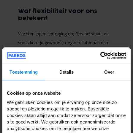
Wat flexibiliteit voor ons
betekent
Vluchten lopen vertraging op, files ontstaan, en
soms kom je gewoon vroeger of later aan dan
gepland. Flexibiliteit gaat over hoe goed een
parkeeraanbieder zich aanpast aan veranderingen
wanneer iets niet loopt zoals gepland.
Toestemming
Details
Over
Hoe we flexibiliteit meten
Cookies op onze website
Uitloop voor vroege of late aankomsten
We gebruiken cookies om je ervaring op onze site zo
Klantbeoordelingen die flexibele oplossingen
soepel en plezierig mogelijk te maken. Essentiële
cookies staan altijd aan omdat ze ervoor zorgen dat onze
vermelden
site goed werkt. We gebruiken ook geanonimiseerde
analytische cookies om te begrijpen hoe we onze
Boekingsopties zoals lastminute-