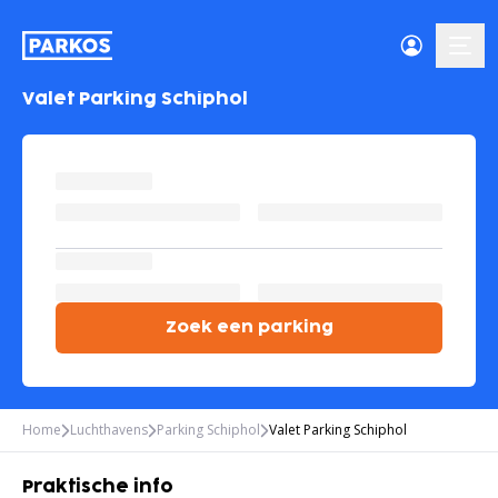
menu
Valet Parking Schiphol
Zoek een parking
Home
Luchthavens
Parking Schiphol
Valet Parking Schiphol
Praktische info