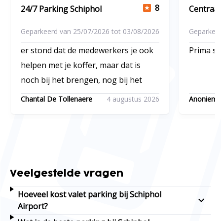
8
24/7 Parking Schiphol
Centraal
Geparkeerd van 25/07/2026 tot 03/08/2026
Geparkeer
er stond dat de medewerkers je ook
Prima se
helpen met je koffer, maar dat is
noch bij het brengen, nog bij het
halen gebeurd...ze staan er op te
Chantal De Tollenaere
4 augustus 2026
Anoniem
kijken hoe een vrouw de koffer eruit
haalt en erin krijgt
Veelgestelde vragen
Hoeveel kost valet parking bij Schiphol
Airport?