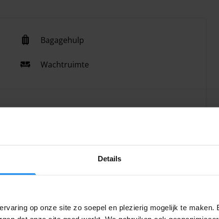
Bagagehulp
Wachtruimte
Details
rvaring op onze site zo soepel en plezierig mogelijk te maken. 
orgen dat onze site goed werkt. We gebruiken ook geanonimisee