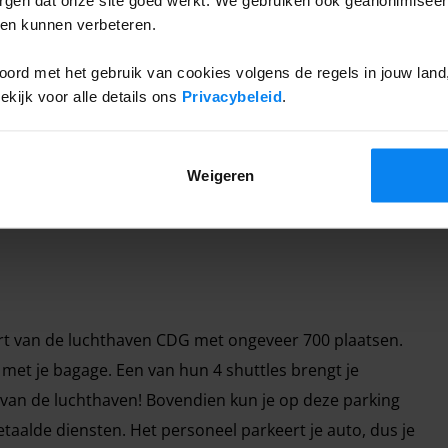
ten kunnen verbeteren.
een nachttoeslag om de service tijdens deze uren
.
ord met het gebruik van cookies volgens de regels in jouw land, 
- 07:00 is € 10,00
ijk voor alle details ons
Privacybeleid
.
 07:00 is € 10,00
Weigeren
urt van de luchthaven CDG met ongeveer 700 plaatsen.
met je bagage. Een van hun 4 shuttles brengt je
 van de luchthaven! Bovendien kun je op deze parking
aalde diensten. Het personeel parkeert je auto, dus je