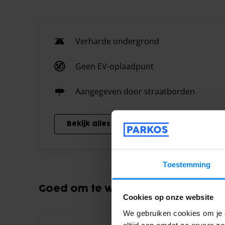
Verharde ondergrond
Geen EV-oplaadpunt
Aangegeven door straatborden
Bekijk alles
Toestemming
Goed om te weten
Cookies op onze website
We gebruiken cookies om je e
altijd aan omdat ze ervoor z