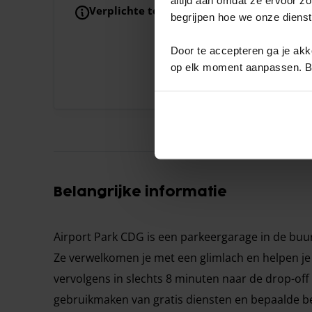
Verplichte toeslagen
Nachttoeslag
begrijpen hoe we onze diens
Deze aanbieder rekent 
beschikbaar te houden
Door te accepteren ga je akko
Aankomst van 19:00 
op elk moment aanpassen. Bek
Vertrek van 19:00 -
Belangrijke informatie
Airport Park CDG is een parkeergarage in de bu
Ze verwelkomen je met een glimlach en helpen je 
vervolgens in slechts 8 minuten naar de drop-off
gebruikmaken van gratis diensten en bepaalde bet