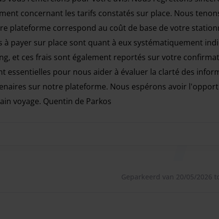
aalde diensten. Het personeel parkeert je auto, dus je
nt concernant les tarifs constatés sur place. Nous tenons
notre plateforme correspond au coût de base de votre statio
00 **+€10,00* *FEESTDAGENTOESLAG: +€10,00*
s à payer sur place sont quant à eux systématiquement ind
sagiers per Shuttle = **€10 Retour*
ng, et ces frais sont également reportés sur votre confirma
 = **€10 Retour* *(GOLFCLUBS / DUIKUITRUSTING /
 essentielles pour nous aider à évaluer la clarté des infor
: **Kosten voor wijziging van het oorspronkelijke
enaires sur notre plateforme. Nous espérons avoir l'oppor
LANG VOERTUIG: **+4,50 meter lang €6/ dag.*
hain voyage. Quentin de Parkos
past als de parking een weekend omvat, exclusief
s vous remercions pour votre avis. Nous regrettons sincèrem
GINGSTOESLAG: **Voor elke vertraging van meer dan
betalen wegens het niet respecteren van uw
ke 30 minuten.*
Geparkeerd van 20/05/2026 to
i, een wachtruimte met drankjes voor je comfort en
e telefoon opladen.