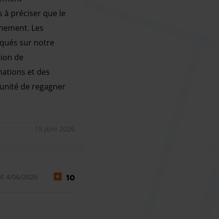
 à préciser que le
nnement. Les
iqués sur notre
tion de
mations et des
tunité de regagner
ent d'apprendre votre mécontentement concernant les tarifs
15 juni 2026
t 4/06/2026
10