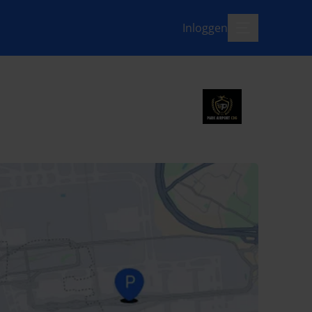
Inloggen
menu-open