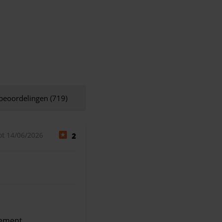
 beoordelingen (719)
ot 14/06/2026
2
rement