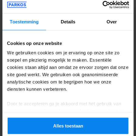
uitgebreide gegevens kunnen reizigers
zelfverzekerd hun keuzes maken.
Toestemming
Details
Over
Dit is echter niet slechts een eenmalige
Cookies op onze website
aangelegenheid. Het rapport is de derde
We gebruiken cookies om je ervaring op onze site zo
soepel en plezierig mogelijk te maken. Essentiële
jaarlijkse editie van de Index en bouwt voort
cookies staan altijd aan omdat ze ervoor zorgen dat onze
op eerder onderzoek. Het verzamelt
site goed werkt. We gebruiken ook geanonimiseerde
analytische cookies om te begrijpen hoe we onze
gegevens uit luchthavenbronnen,
diensten kunnen verbeteren.
jaarverslagen, online statistieken en
Door te accepteren ga je akkoord met het gebruik van
onafhankelijk onderzoek. De onderzochte
cookies volgens de regels in jouw land, maar je kunt je
passagiersvolumes hebben betrekking op
instellingen op elk moment aanpassen. Bekijk voor alle
details ons
Privacybeleid
.
Alles toestaan
de jaren 2021 en 2022. Om het evoluerende