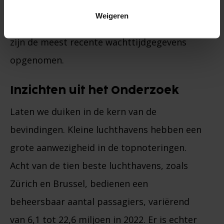
landschap weer te geven, werd de categorie
Weigeren
“Covid-testen” verwijderd uit de analyse en
zijn de meest recente wachttijdgegevens
opgenomen.
Inzichten uit het Onderzoek
Laten we duiken in de kern van de
bevindingen. Kleine luchthavens hebben een
grote aanwezigheid in de topnoteringen.
Acht van de tien beste luchthavens, zoals
Zürich en Brussel, bedienen een
beheersbaar aantal passagiers, variërend
van 6,1 tot 22,6 miljoen in 2022. Er is echter