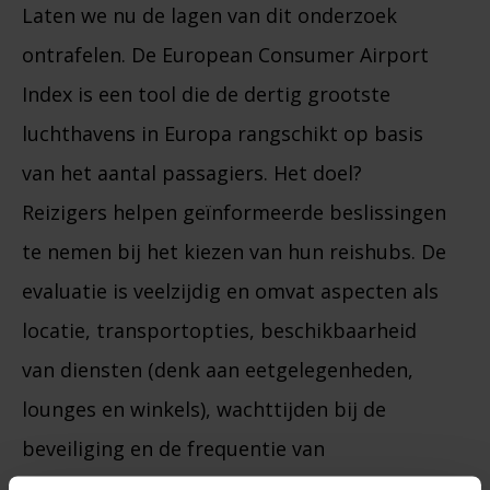
Laten we nu de lagen van dit onderzoek
ontrafelen. De European Consumer Airport
Index is een tool die de dertig grootste
luchthavens in Europa rangschikt op basis
van het aantal passagiers. Het doel?
Reizigers helpen geïnformeerde beslissingen
te nemen bij het kiezen van hun reishubs. De
evaluatie is veelzijdig en omvat aspecten als
locatie, transportopties, beschikbaarheid
van diensten (denk aan eetgelegenheden,
lounges en winkels), wachttijden bij de
beveiliging en de frequentie van
vluchtvertragingen. Gewapend met deze