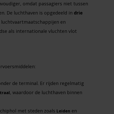
envoudiger, omdat passagiers niet tussen
en. De luchthaven is opgedeeld in
drie
de luchtvaartmaatschappijen en
e als internationale vluchten vlot
ervoersmiddelen:
 onder de terminal. Er rijden regelmatig
, waardoor de luchthaven binnen
traal
Schiphol met steden zoals
en
Leiden