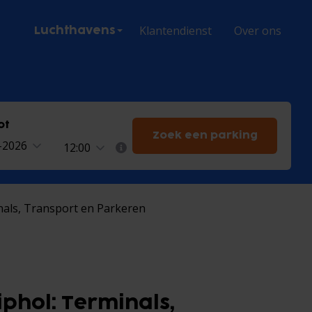
Klantendienst
Over ons
Luchthavens
ot
Zoek een parking
8-2026
12:00
inals, Transport en Parkeren
iphol: Terminals,