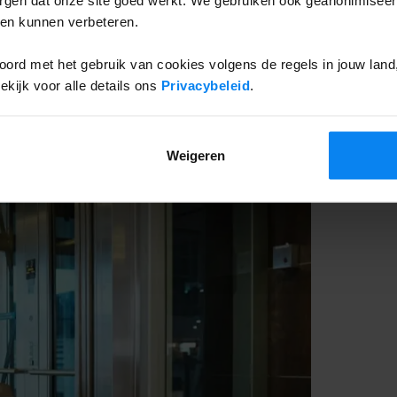
McDonald’s
Bubbles
ten kunnen verbeteren.
 zijn er verschillende
VIP lounges
ord met het gebruik van cookies volgens de regels in jouw land, 
ijk voor alle details ons
Privacybeleid
.
aar je kunt genieten van Wi-Fi, drankjes
Weigeren