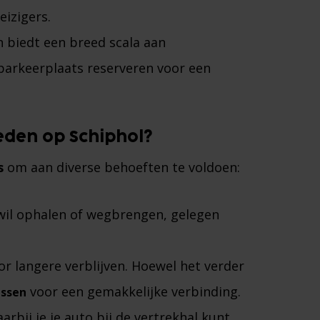
izigers​.
en biedt een breed scala aan
parkeerplaats reserveren voor een
eden op Schiphol?
s
om aan diverse behoeften te voldoen:
 wil ophalen of wegbrengen, gelegen
oor langere verblijven. Hoewel het verder
voor een gemakkelijke verbinding​.
ussen
arbij je je auto bij de vertrekhal kunt