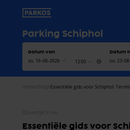
label-voor-primaire-navigatie
Parking Schiphol
Datum van
Datum t
zo. 16-08-2026
zo. 23-0
12:00
Home
Blog
Essentiële gids voor Schiphol: Term
Leestijd: 5 min
Essentiële gids voor Sch