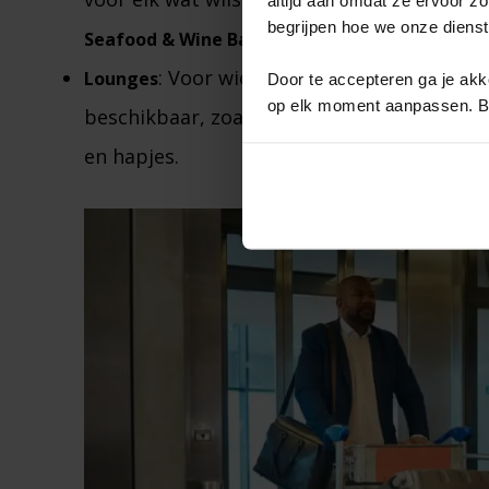
begrijpen hoe we onze diens
​.
Seafood & Wine Bar
: Voor wie wat meer comfort zoekt,
Lounges
Door te accepteren ga je akko
op elk moment aanpassen. Bek
beschikbaar, zoals de
, w
KLM Crown Lounge
en hapjes​.