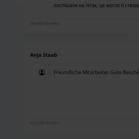
поспішати на літак, це могло б створ
Паркуюся тут уже вдруге, і загалом 
Shuttle buiten
Anja Staab
Freundliche Mitarbeiter Gute Beschi
Freundliche Mitarbeiter Gute Beschi
Shuttle buiten