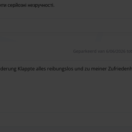
ити серйозні незручності.
залишився задоволений. Парковка зручна, а найбільший плюс 
Geparkeerd van 6/06/2026 tot
lderung Klappte alles reibungslos und zu meiner Zufriedenh
lderung Klappte alles reibungslos und zu meiner Zufriedenh