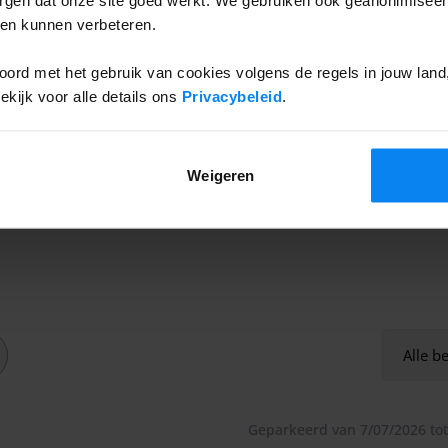
ten kunnen verbeteren.
 buurt van de luchthaven gemakkelijker en goedkoper
ord met het gebruik van cookies volgens de regels in jouw land, 
 kunt lopen. Bovendien staat uw voertuig veilig
ijk voor alle details ons
Privacybeleid
.
uur per dag, 7 dagen per week iemand op het terrein
laats op het terrein woont.
Weigeren
rgelegenheid op 12 minuten loopafstand van de
ede handen en veilig geparkeerd op de parkeerplaats. Zo
Alle b
 is een wachtkamer en een WC op het terrein. Zo kunt u
s starthulp beschikbaar voor het geval dat uw auto niet
Geparkeerd van 7/07/2026 tot