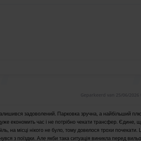
icapten.
0 uur.
Geparkeerd van 25/06/2026 
 залишився задоволений. Парковка зручна, а найбільший пл
дуже економить час і не потрібно чекати трансфер. Єдине, 
ль, на місці нікого не було, тому довелося трохи почекати. 
вся з поїздки. Але якби така ситуація виникла перед вильо