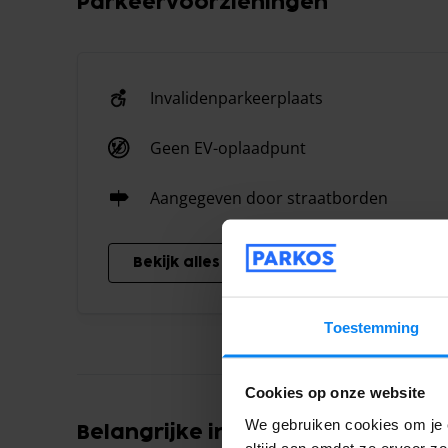
Parkeervoorzieningen
Invalidenparkeerplaats
Geen EV-oplaadpunt
Aangegeven door straatborden
Bekijk alles
Toestemming
Cookies op onze website
We gebruiken cookies om je e
Belangrijke informatie
altijd aan omdat ze ervoor z