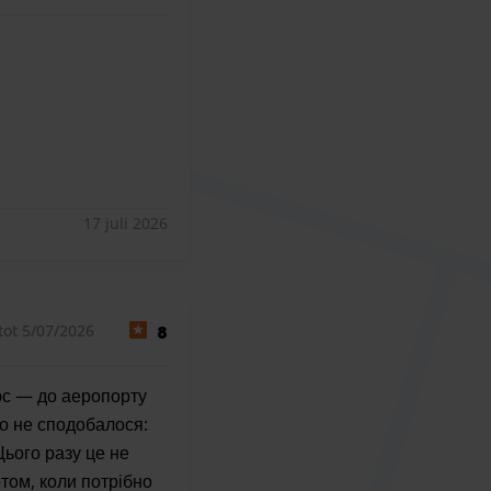
17 juli 2026
tot 5/07/2026
8
юс — до аеропорту
що не сподобалося:
Цього разу це не
том, коли потрібно