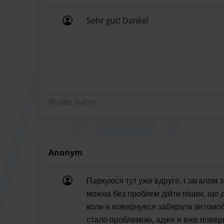
Parkhof Hahn biedt parkeerplaatsen voor gehand
Sehr gut! Danke!
De parkeeraanbieder is geopend van 4:00 tot 1:0
Sehr gut! Danke!
Shuttle buiten
Anonym
Паркуюся тут уже вдруге, і загалом
можна без проблем дійти пішки, що 
коли я повернувся забирати автомобі
стало проблемою, адже я вже поверну