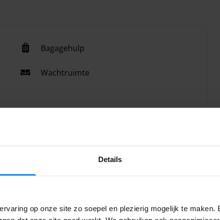
Bagagehulp
Wachtruimte
Details
rvaring op onze site zo soepel en plezierig mogelijk te maken. 
orgen dat onze site goed werkt. We gebruiken ook geanonimisee