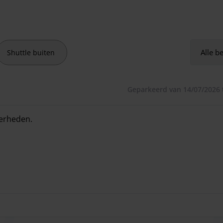
bagage per persoon.
Alle b
Shuttle buiten
soon.
Geparkeerd van 14/07/2026 
derheden.
derheden.
onlijk item per persoon zijn inbegrepen)