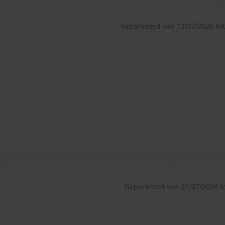
Geparkeerd van 12/07/2026 tot
er voor een fiets, muziekinstrumenten)
ststofreiniging, cockpitverzorging, ruiten reinigen van
verwijderen, velgenreiniging, ruiten reinigen van
Geparkeerd van 21/07/2026 to
ats van 02:30 uur tot 06:00 uur): € 9,99