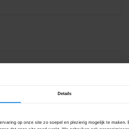
een nachttoeslag om de service tijdens deze uren
.
- 06:00 is € 9,99
23:00 is € 9,99
Details
ersoon in de shuttle
ief gratis shuttle vervoer voor 3 personen. Voor extra
 25,00 per persoon gerekend.
voertuig
rvaring op onze site zo soepel en plezierig mogelijk te maken. 
lengte van 5,0 m tot 6,0 m en minibussen € 29,00
orgen dat onze site goed werkt. We gebruiken ook geanonimisee