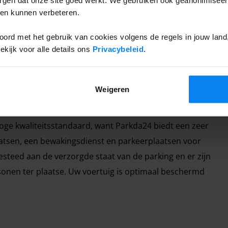
 lengte van meer dan 6,00 m en caravans € 59,00
ten kunnen verbeteren.
ord met het gebruik van cookies volgens de regels in jouw land, 
ijk voor alle details ons
Privacybeleid
.
Weigeren
hoge kwaliteitsstandaard, want Parkda24 biedt een zeer
aatsen, een bewakingsdienst en parkeerplaatsen voor
teed aan de verzorgde staat van de parking en er zijn
rsonen ter plaatse. Uw voertuig is optimaal beschermd