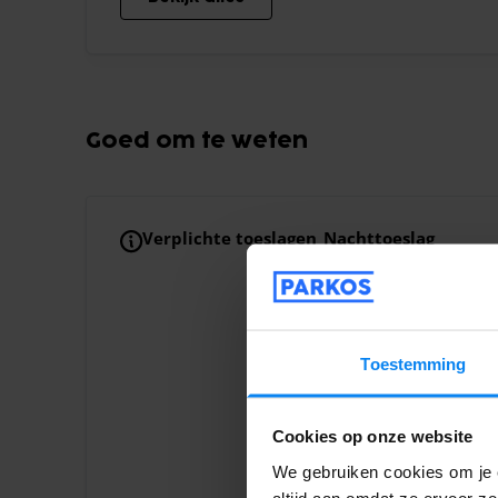
Goed om te weten
Verplichte toeslagen
Nachttoeslag
Deze aanbieder rekent 
beschikbaar te houden
Aankomst van 02:30 
Vertrek van 21:00 - 
Toestemming
Toeslag voor extra p
Je boeking is inclus
passagiers wordt €
Cookies op onze website
Toeslag voor groter 
We gebruiken cookies om je e
Voertuigen met een 
altijd aan omdat ze ervoor z