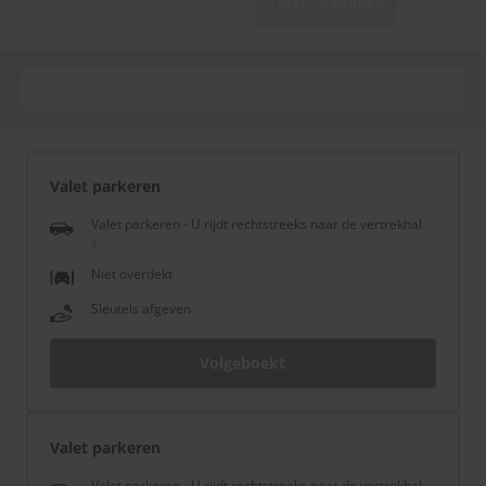
Galerij bekijken
Valet parkeren
Valet parkeren - U rijdt rechtstreeks naar de vertrekhal
Niet overdekt
Sleutels afgeven
Volgeboekt
Valet parkeren
Valet parkeren - U rijdt rechtstreeks naar de vertrekhal