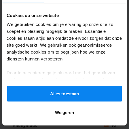
Von Buchung bis Übergabe und Übernahme des Fah
Valet buiten
6 augustus 2026
Cookies op onze website
We gebruiken cookies om je ervaring op onze site zo
soepel en plezierig mogelijk te maken. Essentiële
Anonym
10
cookies staan altijd aan omdat ze ervoor zorgen dat onze
site goed werkt. We gebruiken ook geanonimiseerde
Geparkeerd van 26/07/2026 tot 3/08/2026
analytische cookies om te begrijpen hoe we onze
diensten kunnen verbeteren.
Sehr freundlich, Auto wurde gut gereinigt.
Vielen Dank!
Door te accepteren ga je akkoord met het gebruik van
Sehr freundlich, Auto wurde gut gereinigt. Vielen
cookies volgens de regels in jouw land, maar je kunt je
instellingen op elk moment aanpassen. Bekijk voor alle
details ons
Privacybeleid
.
Alles toestaan
Valet buiten
5 augustus 2026
Weigeren
Anonymous
10