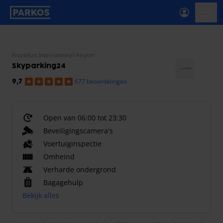
label-voor-primaire-navigatie
menu
Frankfurt International Airport
Skyparking24
677 beoordelingen
9,7
Open van 06:00 tot 23:30
Beveiligingscamera's
Voertuiginspectie
Omheind
Verharde ondergrond
Bagagehulp
Bekijk alles