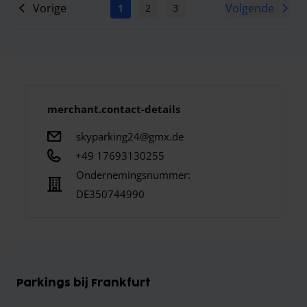
Vorige
Volgende
1
2
3
4
5
6
7
merchant.contact-details
skyparking24@gmx.de
+49 17693130255
Ondernemingsnummer:
DE350744990
Parkings bij Frankfurt