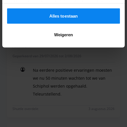
cookies volgens de regels in jouw land, maar je kunt je
instellingen op elk moment aanpassen. Bekijk voor alle
details ons
Privacybeleid
.
Alles toestaan
Shuttle overdekt
4 augustus 2026
Weigeren
Anoniem
4
Geparkeerd van 29/07/2026 tot 2/08/2026
Na eerdere positieve ervaringen moesten
we nu 50 minuten wachten tot we van
Schiphol werden opgehaald.
Teleurstellend.
Na eerdere positieve ervaringen moesten we nu 
Shuttle overdekt
3 augustus 2026