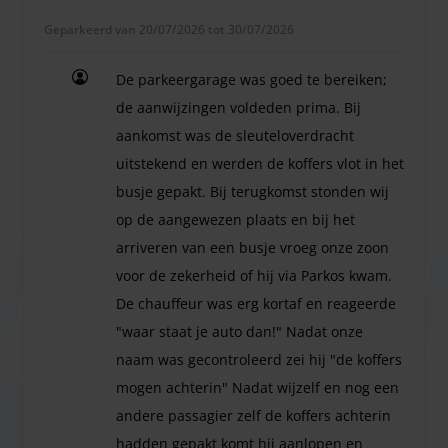
Shuttle voor 2 personen is inbegrepen.
Geparkeerd van 20/07/2026 tot 30/07/2026
Voor elke extra persoon wordt €7,50 in rekening gebracht.
Houd er rekening mee dat de maximale voertuighoogte op
De parkeergarage was goed te bereiken;
de parkeerplaats 2,10 meter bedraagt.
de aanwijzingen voldeden prima. Bij
aankomst was de sleuteloverdracht
uitstekend en werden de koffers vlot in het
Veilig en overdekt parkeren met shuttleservice op slechts
busje gepakt. Bij terugkomst stonden wij
11 minuten van Schiphol.
op de aangewezen plaats en bij het
Wanneer u parkeert bij Airport Indoor Parking, parkeert uw
arriveren van een busje vroeg onze zoon
auto veilig en droog! De luxe parkeergarage van Airport
voor de zekerheid of hij via Parkos kwam.
Indoor Parking is 24/7 geopend en voorzien van veel
De chauffeur was erg kortaf en reageerde
verschillende services. Een medewerker van Airport Indoor
"waar staat je auto dan!" Nadat onze
Parking helpt u met uw bagage, u kunt in de shuttlebus
naam was gecontroleerd zei hij "de koffers
stappen terwijl uw auto voor u wordt geparkeerd. Zo gaat u
mogen achterin" Nadat wijzelf en nog een
met een goed gevoel op reis.
andere passagier zelf de koffers achterin
hadden gepakt komt hij aanlopen en