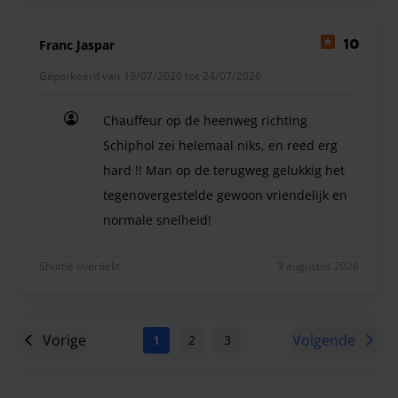
Franc Jaspar
10
Geparkeerd van 19/07/2026 tot 24/07/2026
Chauffeur op de heenweg richting
Schiphol zei helemaal niks, en reed erg
hard !! Man op de terugweg gelukkig het
tegenovergestelde gewoon vriendelijk en
normale snelheid!
Chauffeur op de heenweg richting Schiphol zei he
Shuttle overdekt
3 augustus 2026
Vorige
Volgende
1
2
3
4
5
6
7