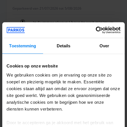
heerlijk tot rust kunt komen voor uw reis. Ook is de garage
Geparkeerd van 21/07/2026 tot 5/08/2026
voor zien van een toilet. Voor de shuttle bus kunt u een
gratis kinderzitje boeken indien gewenst. U kunt dan het
In Summer always I have to wait minimum
kinderzitje uit uw auto gebruiken in de shuttle bus. En als
50-60 minutes in spite of the road was not
u een elektrische auto heeft kunt u deze bij Airport Indoor
busy, in winter picking up time is good.
Parking opladen!
Toestemming
Details
Over
In Summer always I have to wait minimum 50-60 mi
Shuttle overdekt
6 augustus 2026
Cookies op onze website
We gebruiken cookies om je ervaring op onze site zo
soepel en plezierig mogelijk te maken. Essentiële
Anonymous
10
cookies staan altijd aan omdat ze ervoor zorgen dat onze
site goed werkt. We gebruiken ook geanonimiseerde
Geparkeerd van 25/07/2026 tot 29/07/2026
analytische cookies om te begrijpen hoe we onze
diensten kunnen verbeteren.
Really good
Really good
Door te accepteren ga je akkoord met het gebruik van