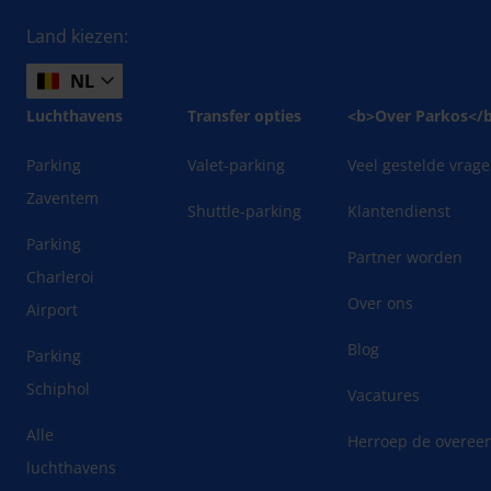
Land kiezen:
NL
Luchthavens
Transfer opties
<b>Over Parkos</
Parking
Valet-parking
Veel gestelde vrag
Zaventem
Shuttle-parking
Klantendienst
Parking
Partner worden
Charleroi
Over ons
Airport
Blog
Parking
Schiphol
Vacatures
Alle
Herroep de overee
luchthavens