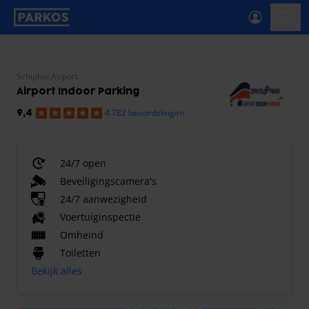
label-voor-primaire-navigatie
menu
Schiphol Airport
Airport Indoor Parking
4.782 beoordelingen
9,4
24/7 open
Beveiligingscamera's
24/7 aanwezigheid
Voertuiginspectie
Omheind
Toiletten
Bekijk alles