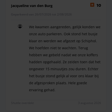
Jacqueline van den Burg
10
Geparkeerd van 26/07/2026 tot 2/08/2026
We kwamen aangereden, gelijk konden we
onze auto parkeren. Ook stond het busje
klaar en werden we afgezet op Schiphol.
We hoefden niet te wachten. Terug
hebben we gebeld nadat we onze koffers
hadden opgehaald. Ze zeiden toen dat het
ongeveer 15 minuutjes zou duren. Echter
het busje stond gelijk al voor ons klaar bij
de afgesproken plaats. Hele goede
ervaring gehad.
We kwamen aangereden, gelijk konden we onze aut
Shuttle overdekt
3 augustus 2026