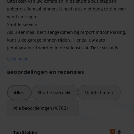
uitpakken van uw koffers en in de shuttle bus stappen
gebeurt allemaal binnen. U hoeft dus niet bang te zijn voor
wind en regen.
Shuttle service
Als u eenmaal bent aangekomen bij Airport Indoor Parking,
kunt u de garage binnen rijden. Hier zal uw auto
gefotografeerd worden in de videostraat. Deze straat is
voorzien van camera's aan alle kanten, deze foto's worden
Lees meer
gemaakt om misverstanden over schade te voorkomen.
Nadat een medewerker van Airport Indoor Parking u heeft
Beoordelingen en recensies
geholpen met het uit- en inladen van uw bagage en u bent
ingecheckt bij de balie. Vervolgens Kunt u gebruik maken
Alles
Shuttle overdekt
Shuttle buiten
van de vele services en faciliteiten van Airport Indoor
Parking. Waaronder een comfortabele wachtruimte, koffie
Alle beoordelingen (4.782)
van Starbucks en toiletten.
Bij vertrek richting Schiphol Airport kunt u in de shuttle
bus stappen en die brengt u binnen 11 minuten naar het
Tim Stobbe
8
vliegveld.