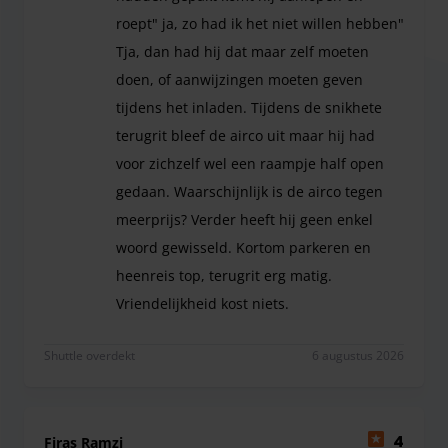
roept" ja, zo had ik het niet willen hebben"
Tja, dan had hij dat maar zelf moeten
doen, of aanwijzingen moeten geven
tijdens het inladen. Tijdens de snikhete
terugrit bleef de airco uit maar hij had
voor zichzelf wel een raampje half open
gedaan. Waarschijnlijk is de airco tegen
meerprijs? Verder heeft hij geen enkel
woord gewisseld. Kortom parkeren en
heenreis top, terugrit erg matig.
Vriendelijkheid kost niets.
De parkeergarage was goed te bereiken; de aanwijz
Shuttle overdekt
6 augustus 2026
Het personeel van Airport Indoor Parking helpt u bij uw
bagage. Hiernaast kunt u gebruik maken van de parking
lounge voorzien van een Starbucks koffiehoek. Waar u
Firas Ramzi
4