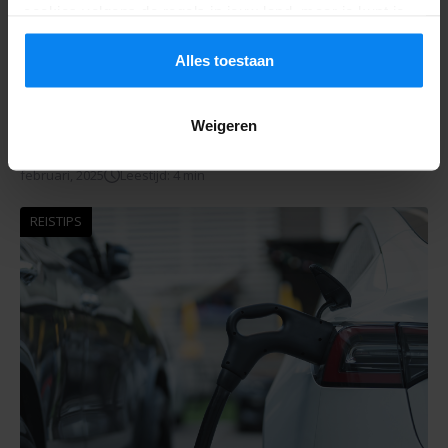
cookies volgens de regels in jouw land, maar je kunt je
instellingen op elk moment aanpassen. Bekijk voor alle
details ons
Privacybeleid
.
Alles toestaan
Reizen vanaf Zaventem met een beperking:
Weigeren
een complete gids
februari, 2025
Leestijd: 4 min
REISTIPS