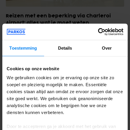
Reizen met een beperking via Charleroi
Airport: alles wat je moet weten
maart, 2025
Leestijd: 6 min
REISTIPS
Toestemming
Details
Over
Cookies op onze website
We gebruiken cookies om je ervaring op onze site zo
soepel en plezierig mogelijk te maken. Essentiële
cookies staan altijd aan omdat ze ervoor zorgen dat onze
site goed werkt. We gebruiken ook geanonimiseerde
analytische cookies om te begrijpen hoe we onze
diensten kunnen verbeteren.
Door te accepteren ga je akkoord met het gebruik van