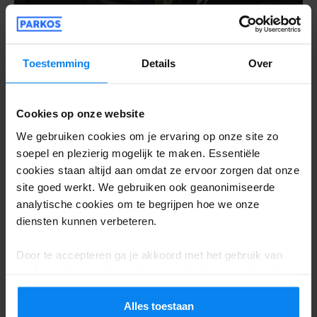
Toestemming
Details
Over
Cookies op onze website
We gebruiken cookies om je ervaring op onze site zo
soepel en plezierig mogelijk te maken. Essentiële
cookies staan altijd aan omdat ze ervoor zorgen dat onze
site goed werkt. We gebruiken ook geanonimiseerde
analytische cookies om te begrijpen hoe we onze
9 tips voor een rondreis met een elektrische
diensten kunnen verbeteren.
auto: jouw sleutel tot duurzame en
schilderachtige avonturen
Door te accepteren ga je akkoord met het gebruik van
september, 2023
Leestijd: 8 min
cookies volgens de regels in jouw land, maar je kunt je
instellingen op elk moment aanpassen. Bekijk voor alle
details ons
Privacybeleid
.
Alles toestaan