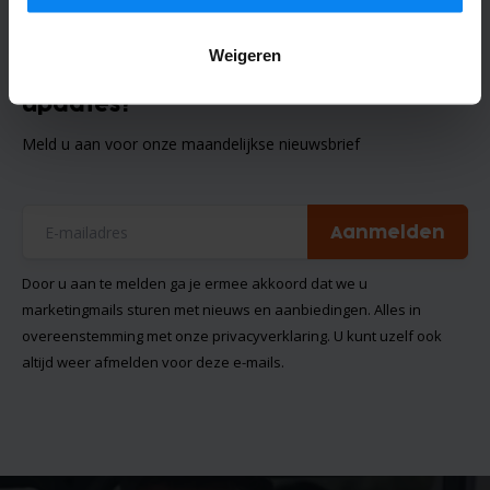
Weigeren
Wilt u op de hoogte blijven van alle
updates?
Meld u aan voor onze maandelijkse nieuwsbrief
Aanmelden
Door u aan te melden ga je ermee akkoord dat we u
marketingmails sturen met nieuws en aanbiedingen. Alles in
overeenstemming met onze
privacyverklaring
. U kunt uzelf ook
altijd weer afmelden voor deze e-mails.