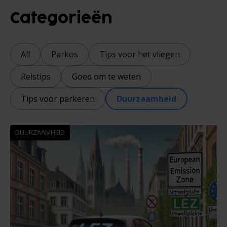
Categorieën
All
Parkos
Tips voor het vliegen
Reistips
Goed om te weten
Tips voor parkeren
Duurzaamheid
DUURZAAMHEID