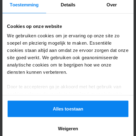
Toestemming
Details
Over
Michael Riedel
10
Cookies op onze website
Geparkeerd van 27/04/2026 tot 9/05/2026
We gebruiken cookies om je ervaring op onze site zo
Sehr freundliches, zuverlässiges und
soepel en plezierig mogelijk te maken. Essentiële
cookies staan altijd aan omdat ze ervoor zorgen dat onze
hilfsbereites Personal, welches auch bei
site goed werkt. We gebruiken ook geanonimiseerde
größeren Problemen eine schnelle Lösung
analytische cookies om te begrijpen hoe we onze
Hat. Ich kann ihn nur empfehlen.
diensten kunnen verbeteren.
Sehr freundliches, zuverlässiges und hilfsbereit
Shuttle buiten
10 mei 2026
Door te accepteren ga je akkoord met het gebruik van
cookies volgens de regels in jouw land, maar je kunt je
instellingen op elk moment aanpassen. Bekijk voor alle
details ons
Privacybeleid
.
Alles toestaan
Patrick-Michael Wank
10
Geparkeerd van 18/04/2026 tot 20/04/2026
Weigeren
Es lief alles reibungslos. Vielen Dank noch