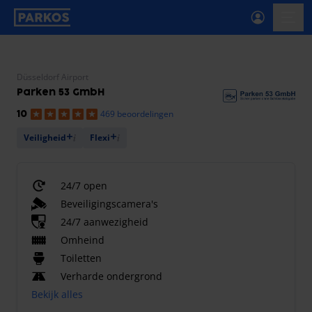
label-voor-primaire-navigatie
menu
Düsseldorf Airport
Parken 53 GmbH
469 beoordelingen
10
Veiligheid
Flexi
24/7 open
Beveiligingscamera's
24/7 aanwezigheid
Omheind
Toiletten
Verharde ondergrond
Bekijk alles