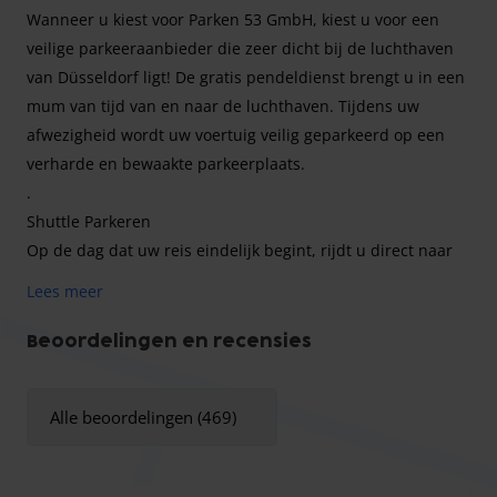
Wanneer u kiest voor Parken 53 GmbH, kiest u voor een
veilige parkeeraanbieder die zeer dicht bij de luchthaven
van Düsseldorf ligt! De gratis pendeldienst brengt u in een
mum van tijd van en naar de luchthaven. Tijdens uw
afwezigheid wordt uw voertuig veilig geparkeerd op een
verharde en bewaakte parkeerplaats.
.
Shuttle Parkeren
Op de dag dat uw reis eindelijk begint, rijdt u direct naar
de parkeerplaats van de aanbieder. Daar parkeert u uw
Lees meer
voertuig en laadt u uw bagage in pendelbusje. Vervolgens
wordt u in slechts enkele minuten rechtstreeks naar de
Beoordelingen en recensies
luchthaven van Düsseldorf gebracht. Bij terugkomst van
uw reis hoeft u alleen maar naar het trefpunt te gaan, kort
Alle beoordelingen (469)
te bellen met Parken 53 GmbH en de gratis pendeldienst
staat weer voor u klaar om u veilig naar uw voertuig terug
te brengen.