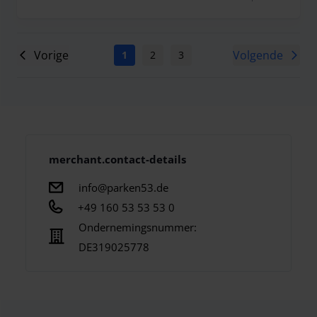
Vorige
Volgende
1
2
3
4
5
6
7
merchant.contact-details
info@parken53.de
+49 160 53 53 53 0
Ondernemingsnummer:
DE319025778