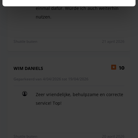
einmal dafür. Würde ich auch weiterhin
nutzen.
Es lief alles reibungslos. Vielen Dank noch einma
Shuttle buiten
21 april 2026
WIM DANIELS
10
Geparkeerd van 4/04/2026 tot 19/04/2026
Zeer vriendelijke, behulpzame en correcte
service! Top!
Zeer vriendelijke, behulpzame en correcte service
Shuttle buiten
20 april 2026