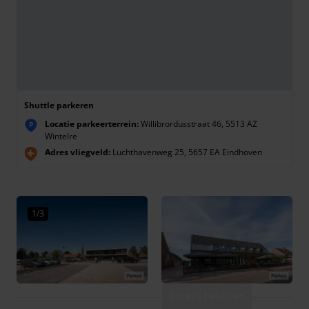
Shuttle parkeren
Locatie parkeerterrein:
Willibrordusstraat 46, 5513 AZ
P
Wintelre
Adres vliegveld:
Luchthavenweg 25, 5657 EA Eindhoven
1/3
Galerij bekijken