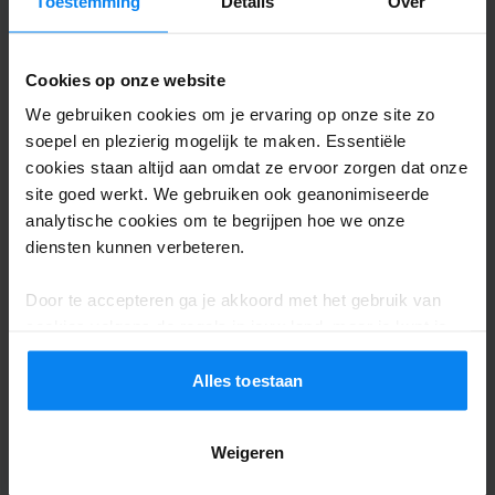
Toestemming
Details
Over
Henk Lap
2
Geparkeerd van 23/05/2025 tot 30/05/2025
Cookies op onze website
We gebruiken cookies om je ervaring op onze site zo
Geen communicatie tussen taxi en Parkos
soepel en plezierig mogelijk te maken. Essentiële
Geen communicatie tussen taxi en Parkos
cookies staan altijd aan omdat ze ervoor zorgen dat onze
site goed werkt. We gebruiken ook geanonimiseerde
Parkos
analytische cookies om te begrijpen hoe we onze
Hey Henk, dank je voor je bericht. Dit klopt
diensten kunnen verbeteren.
inderdaad, Parkos is een boekingswebsite
Door te accepteren ga je akkoord met het gebruik van
en wij beheren de parkeerterreinen zelf
cookies volgens de regels in jouw land, maar je kunt je
niet. Wanneer je problemen ervaart met de
instellingen op elk moment aanpassen. Bekijk voor alle
shuttle of taxi, is het noodzakelijk dat je dit
details ons
Privacybeleid
.
Alles toestaan
overlegt met de parking zodat ze je hierbij
verder kunnen assisteren. De
Weigeren
contactopties vindt je in je