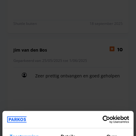
Shuttle buiten
18 september 2025
Jim van den Bos
10
Geparkeerd van 25/05/2025 tot 1/06/2025
Zeer prettig ontvangen en goed geholpen
Zeer prettig ontvangen en goed geholpen
Shuttle buiten
3 juni 2025