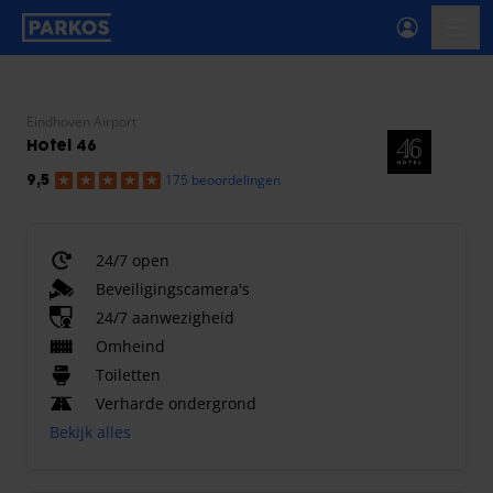
label-voor-primaire-navigatie
menu
Eindhoven Airport
Hotel 46
175 beoordelingen
9,5
24/7 open
Beveiligingscamera's
24/7 aanwezigheid
Omheind
Toiletten
Verharde ondergrond
Bekijk alles