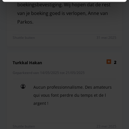
boekingsbevestiging. Wij hopen dat de rest
van je boeking goed is verlopen, Anne van
Parkos.
Hey Henk, dank je voor je bericht. Dit klopt inderda
Shuttle buiten
31 mei 2025
Turkkal Hakan
2
Geparkeerd van 14/05/2025 tot 21/05/2025
Aucun professionnalisme. Des amateurs
qui vous font perdre du temps et de l
argent !
Aucun professionnalisme. Des amateurs qui vous 
Shuttle buiten
23 mei 2025