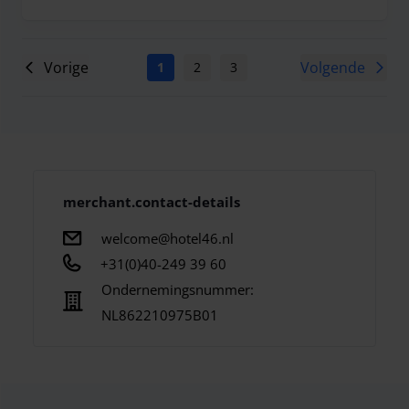
Vorige
Volgende
1
2
3
4
5
6
7
merchant.contact-details
welcome@hotel46.nl
+31(0)40-249 39 60
Ondernemingsnummer:
NL862210975B01