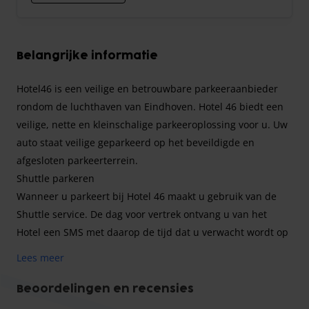
Belangrijke informatie
Hotel46 is een veilige en betrouwbare parkeeraanbieder
rondom de luchthaven van Eindhoven. Hotel 46 biedt een
veilige, nette en kleinschalige parkeeroplossing voor u. Uw
auto staat veilige geparkeerd op het beveildigde en
afgesloten parkeerterrein.
Shuttle parkeren
Wanneer u parkeert bij Hotel 46 maakt u gebruik van de
Shuttle service. De dag voor vertrek ontvang u van het
Hotel een SMS met daarop de tijd dat u verwacht wordt op
de parking. Er wordt rekening gehouden met uw
Lees meer
vluchttijden en u dient 30 min voor vertrek van de shuttle
aanwezig te zijn bij deze parking. Op de dag van vertrek
Beoordelingen en recensies
rijdt u naar de locatie die aangegeven is in de