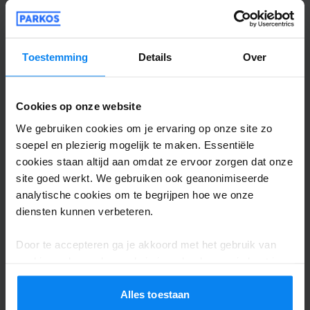
Toestemming
Details
Over
Shuttle overdekt
27 oktober 2025
Cookies op onze website
We gebruiken cookies om je ervaring op onze site zo
Mohamed Marghich
10
soepel en plezierig mogelijk te maken. Essentiële
Geparkeerd van 15/10/2025 tot 19/10/2025
cookies staan altijd aan omdat ze ervoor zorgen dat onze
site goed werkt. We gebruiken ook geanonimiseerde
Goed bereikbaar en met de bus naar
analytische cookies om te begrijpen hoe we onze
Schiphol in 5 min. Hefboom opent
diensten kunnen verbeteren.
automatisch. Goede ervaring!
Door te accepteren ga je akkoord met het gebruik van
Goed bereikbaar en met de bus naar Schiphol in
cookies volgens de regels in jouw land, maar je kunt je
instellingen op elk moment aanpassen. Bekijk voor alle
Shuttle overdekt
21 oktober 2025
details ons
Privacybeleid
.
Alles toestaan