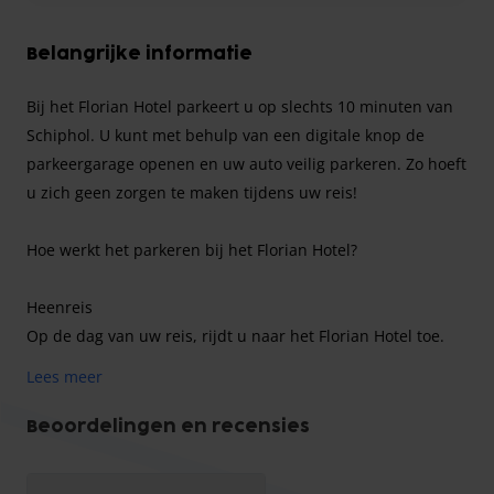
Belangrijke informatie
Bij het Florian Hotel parkeert u op slechts 10 minuten van
Schiphol. U kunt met behulp van een digitale knop de
parkeergarage openen en uw auto veilig parkeren. Zo hoeft
u zich geen zorgen te maken tijdens uw reis!
Hoe werkt het parkeren bij het Florian Hotel?
Heenreis
Op de dag van uw reis, rijdt u naar het Florian Hotel toe.
Na het boeken heeft u in de bevestigingsmail een link
Lees meer
ontvangen om de poort naar de parkeerplaats te openen.
Druk op deze knop zodra u voor de poort staat. U kunt uw
Beoordelingen en recensies
auto nu parkeren in de veilige garage van het Florian Hotel.
U kunt de garage verlaten, de bushalte bevind zich op