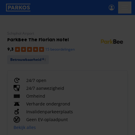
label-voor-primaire-navigatie
menu
Schiphol Airport
ParkBee The Florian Hotel
15 beoordelingen
9,3
Betrouwbaarheid
24/7 open
24/7 aanwezigheid
Omheind
Verharde ondergrond
Invalidenparkeerplaats
Geen EV-oplaadpunt
Bekijk alles