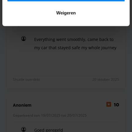
Weigeren
Anonymous
10
Geparkeerd van 14/10/2025 tot 18/10/2025
Everything went smoothly, came back to
my car that stayed safe my whole journey
Everything went smoothly, came back to my car t
Shuttle overdekt
20 oktober 2025
Anoniem
10
Geparkeerd van 19/07/2025 tot 20/07/2025
Goed geregeld