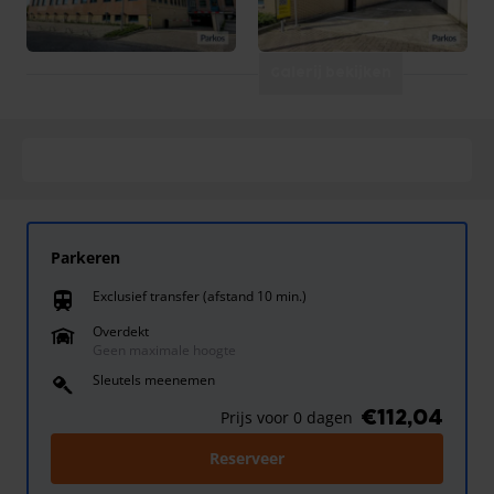
Galerij bekijken
Parkeren
Exclusief transfer (afstand 10 min.)
train
Overdekt
Geen maximale hoogte
Sleutels meenemen
€112,04
Prijs voor 0 dagen
Reserveer