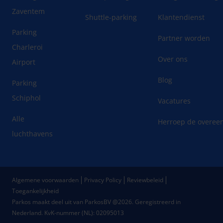
Zaventem
Shuttle-parking
Klantendienst
Parking
Partner worden
Charleroi
Over ons
Airport
Blog
Parking
Schiphol
Vacatures
Alle
Herroep de overee
luchthavens
Algemene voorwaarden
Privacy Policy
Reviewbeleid
Toegankelijkheid
Parkos maakt deel uit van ParkosBV @2026. Geregistreerd in
Nederland.
KvK-nummer (NL): 02095013