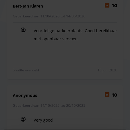
Bij het Florian Hotel parkeert u op slechts 10 minuten van
Bert-Jan Klaren
10
Schiphol. U kunt met behulp van een digitale knop de
Geparkeerd van 11/06/2026 tot 14/06/2026
parkeergarage openen en uw auto veilig parkeren. Zo hoeft
u zich geen zorgen te maken tijdens uw reis!
Voordelige parkeerplaats. Goed bereikbaar
met openbaar vervoer.
Voordelige parkeerplaats. Goed bereikbaar met o
De poort van de garage kunt u openen met behulp van een
knop voorzien in de bevestigingsmail. Zodra u voor de
poort staat en hier op klikt, zal de poort voor u openen.
Let op:
er is geen vervoer inbegrepen bij dit product!
Shuttle overdekt
15 juni 2026
Anonymous
10
Geparkeerd van 14/10/2025 tot 20/10/2025
Very good
Very good