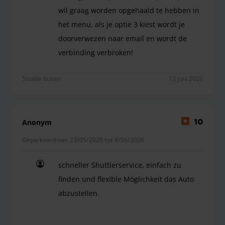
wil graag worden opgehaald te hebben in
het menu, als je optie 3 kiest wordt je
doorverwezen naar email en wordt de
verbinding verbroken!
telefonisch contact bij terugkeer moeilijk te ver
Shuttle buiten
12 juni 2026
Anonym
10
Geparkeerd van 23/05/2026 tot 4/06/2026
schneller Shuttlerservice, einfach zu
finden und flexible Möglichkeit das Auto
abzustellen.
schneller Shuttlerservice, einfach zu finden und f