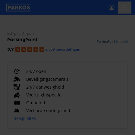
label-voor-primaire-navigatie
menu
Schiphol Airport
ParkingPoint
2.659 beoordelingen
8,9
24/7 open
Beveiligingscamera's
24/7 aanwezigheid
Voertuiginspectie
Omheind
Verharde ondergrond
Bekijk alles