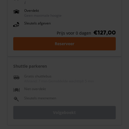
Overdekt
Geen maximale hoogte
Sleutels afgeven
€127,00
Prijs voor 0 dagen
Reserveer
Shuttle parkeren
Gratis shuttlebus
Afstand: 7 min
-
Gemiddelde wachttijd: 5 min
Niet overdekt
Sleutels meenemen
Volgeboekt