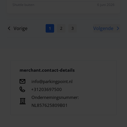
Shuttle buiten
6 juni 2026
Vorige
Volgende
1
2
3
4
5
6
7
merchant.contact-details
info@parkingpoint.nl
+31203697500
Ondernemingsnummer:
NL857625809B01