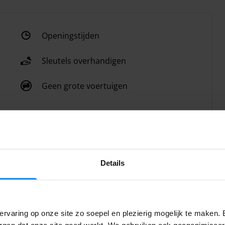
Openingstijden
Sleutels overhandigen
Geen grote voertuigen
Details
rvaring op onze site zo soepel en plezierig mogelijk te maken. 
orgen dat onze site goed werkt. We gebruiken ook geanonimisee