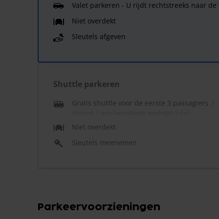
Valet parkeren - U rijdt rechtstreeks naar de
Niet overdekt
Sleutels afgeven
Shuttle parkeren
Gratis shuttle voor de eerste 3 passagiers
Afstand: 7 min
-
Gemiddelde wachttijd: 5 min
Niet overdekt
Sleutels meenemen
Parkeervoorzieningen