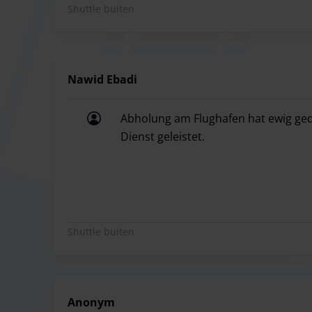
parkeerprijs.
Shuttle buiten
Uw reserveringsbewijs vindt u heel eenvoudig in 
kunt u deze op de dag van terugkomst rechtstree
Nawid Ebadi
Abholung am Flughafen hat ewig geda
Dienst geleistet.
Abholung am Flughafen hat ewig gedau
Shuttle buiten
Anonym