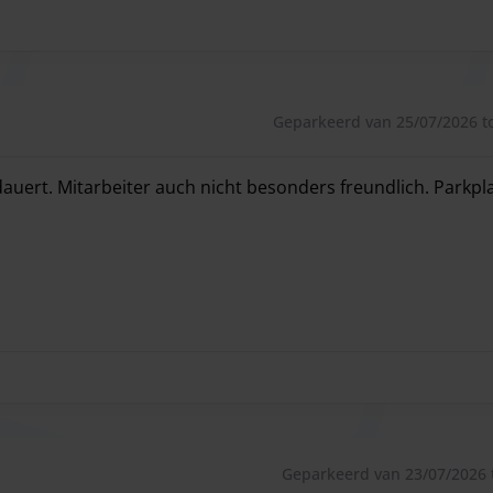
uw Parkos-account. Indien u een factuur nodig heeft,
ks aanvragen bij de parkeeraanbieder op locatie.
Geparkeerd van 25/07/2026 to
uert. Mitarbeiter auch nicht besonders freundlich. Parkpla
ert. Mitarbeiter auch nicht besonders freundlich. Parkplat
Geparkeerd van 23/07/2026 