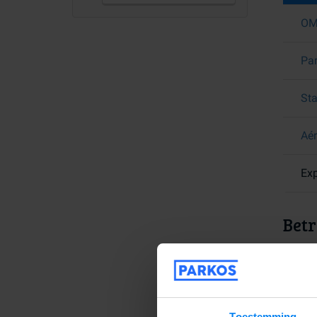
OM
Par
Sta
Aé
Exp
Betr
Bij Pa
kunnen
geven,
Toestemming