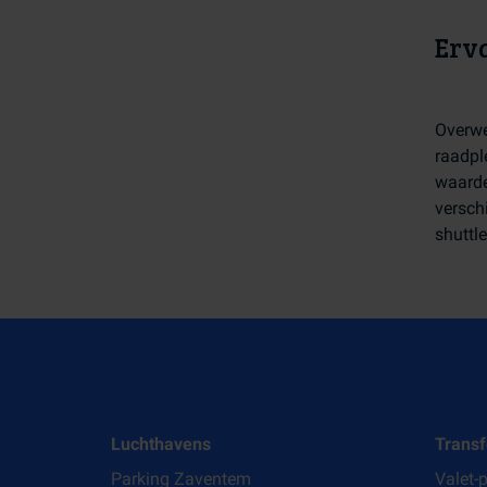
Erva
Overwe
raadpl
waarde
versch
shuttl
Luchthavens
Transf
Parking Zaventem
Valet-