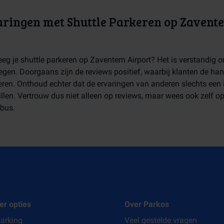
ringen met Shuttle Parkeren op Zavent
eg je shuttle parkeren op Zaventem Airport? Het is verstandig o
egen. Doorgaans zijn de reviews positief, waarbij klanten de ha
ren. Onthoud echter dat de ervaringen van anderen slechts een i
illen. Vertrouw dus niet alleen op reviews, maar wees ook zelf op
ebus.
er opties
Over Parkos
parking
Veel gestelde vragen