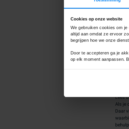
Val
Cookies op onze website
We gebruiken cookies om je e
altijd aan omdat ze ervoor z
Om een
begrijpen hoe we onze diens
overwe
van de 
Door te accepteren ga je akko
op elk moment aanpassen. Bek
Erva
Geïnte
Lees d
Als je
Daar v
waarbi
behulp