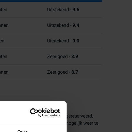
iten
Uitstekend -
9.6
innen
Uitstekend -
9.4
nen
Uitstekend -
9.0
iten
Zeer goed -
8.9
innen
Zeer goed -
8.7
n klanten die via Parkos hebben gereserveerd,
rkeeraanbieders zo realistisch mogelijk weer te
Over