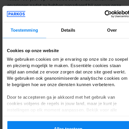
ervaringen nadat ze hebben geparkeerd bij een van onze
partners. Hier bespreken we betrouwbare reviews die je
kunt vinden op Parkos.be. Ook kun je de ervaringen met
shuttle parkeren en valet parking bij Düsseldorf Airport
Toestemming
Details
Over
bekijken en de beste optie voor jou vergelijken.
Parkeeropties Düsseldorf Airport:
Cookies op onze website
top 5 best beoordeeld
We gebruiken cookies om je ervaring op onze site zo soepel
en plezierig mogelijk te maken. Essentiële cookies staan
altijd aan omdat ze ervoor zorgen dat onze site goed werkt.
Aanbieder
Parkeren
Beoordeling
We gebruiken ook geanonimiseerde analytische cookies om
te begrijpen hoe we onze diensten kunnen verbeteren.
Parken 53
Shuttle parkeren
Uitstekend -
Door te accepteren ga je akkoord met het gebruik van
GmbH
| Buiten
9.9
cookies volgens de regels in jouw land, maar je kunt je
instellingen op elk moment aanpassen. Bekijk voor alle
details ons
Privacybeleid
.
Valet parkeren |
Uitstekend -
Flypa
Binnen
9.6
Alles toestaan