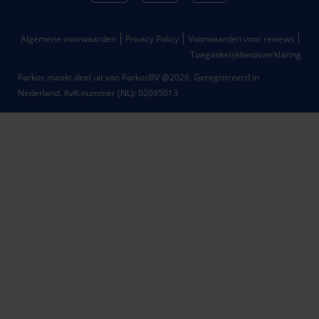
Algemene voorwaarden
Privacy Policy
Voorwaarden voor reviews
Toegankelijkheidsverklaring
Parkos maakt deel uit van ParkosBV @2026. Geregistreerd in
Nederland.
KvK-nummer (NL): 02095013