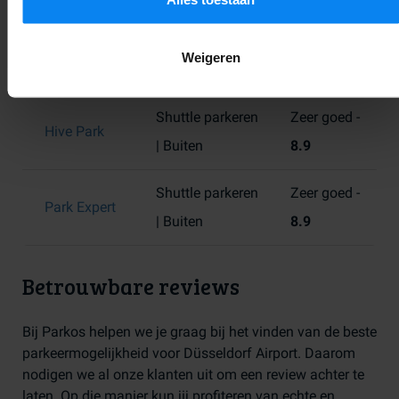
Global Park
Op loopafstand
Uitstekend -
Weigeren
Service
| Buiten
9.0
Shuttle parkeren
Zeer goed -
Hive Park
| Buiten
8.9
Shuttle parkeren
Zeer goed -
Park Expert
| Buiten
8.9
Betrouwbare reviews
Bij Parkos helpen we je graag bij het vinden van de beste
parkeermogelijkheid voor Düsseldorf Airport. Daarom
nodigen we al onze klanten uit om een review achter te
laten. Op die manier kun jij profiteren van echte en